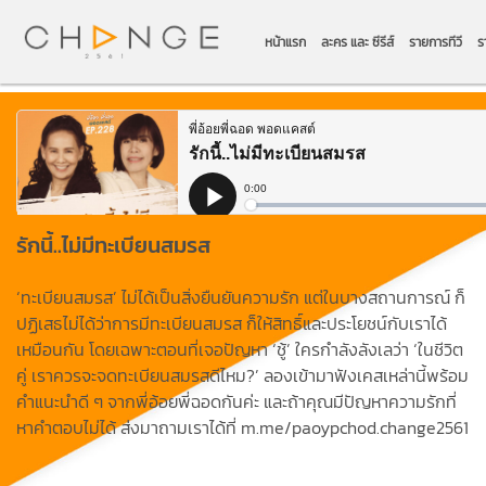
หน้าแรก
ละคร และ ซีรีส์
รายการทีวี
ร
รักนี้..ไม่มีทะเบียนสมรส
‘ทะเบียนสมรส’ ไม่ได้เป็นสิ่งยืนยันความรัก แต่ในบางสถานการณ์ ก็
ปฏิเสธไม่ได้ว่าการมีทะเบียนสมรส ก็ให้สิทธิ์และประโยชน์กับเราได้
เหมือนกัน โดยเฉพาะตอนที่เจอปัญหา ‘ชู้’ ใครกำลังลังเลว่า ‘ในชีวิต
คู่ เราควรจะจดทะเบียนสมรสดีไหม?’ ลองเข้ามาฟังเคสเหล่านี้พร้อม
คำแนะนำดี ๆ จากพี่อ้อยพี่ฉอดกันค่ะ และถ้าคุณมีปัญหาความรักที่
หาคำตอบไม่ได้ ส่งมาถามเราได้ที่ m.me/paoypchod.change2561