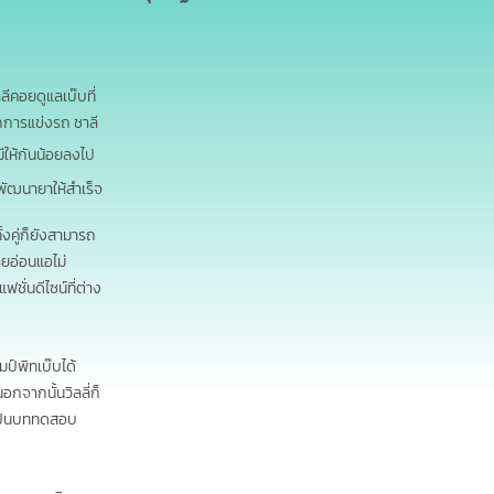
โอบนิธิ ลีลาเวชบุตร
ลีคอยดูแลเบ๊บที่
อัทธ์ธนิน ธนินภาณุวิวัฒน์
กการแข่งรถ ชาลี
ีให้กันน้อยลงไป
พันธุ์ธัช กันคำ
พัฒนายาให้สำเร็จ
เกียรติศักดิ์ วัตนวิทย์สกุล
งคู่ก็ยังสามารถ
ยอ่อนแอไม่
ั่นดีไซน์ที่ต่าง
ศุภกรณ์ เสาร์ขอ
ภัทรพล วัลลภศิริ
มป์พิทเบ๊บได้
กจากนั้นวิลลี่ก็
อัสรี วัฒนายากุล
ยเป็นบททดสอบ
กษมา คำตานิตย์