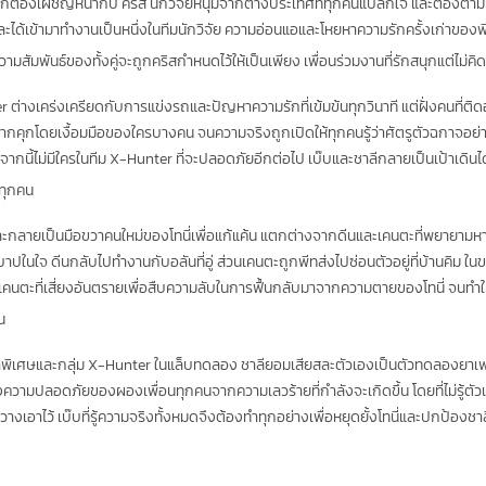
ต้องเผชิญหน้ากับ คริส นักวิจัยหนุ่มจาก
ต่างประเทศที่ทุกคนแปลกใจ และต้องตา
 และได้เข้ามาทำงานเป็นหนึ่งในทีมนักวิจัย ความอ่อนแอและโหยหาความรักครั้งเก่าของพ
ามสัมพันธ์ของทั้งคู่จะถูกคริสกำหนดไว้ให้เป็นเพียง เพื่อนร่วมงานที่รักสนุกแต่ไม่คิ
ต่างเคร่งเครียดกับการแข่งรถและปัญหาความรักที่เข้มข้นทุกวินาที แต่ฝั่งคนที่ติดอ
กคุกโดยเงื้อมมือของใครบางคน จนความจริงถูกเปิดให้ทุกคนรู้ว่าศัตรูตัวฉกาจอย่างโ
ละต่อจากนี้ไม่มีใครในทีม X-Hunter ที่จะปลอดภัยอีกต่อไป เบ๊บและชาลีกลายเป็นเป้าเดิ
งทุกคน
์และกลายเป็นมือขวาคนใหม่ของโทนี่เพื่อแก้แค้น แตกต่างจากดีนและเคนตะที่พยายามหาว
ปในใจ ดีนกลับไปทำงานกับอลันที่อู่ ส่วนเคนตะถูกพีทส่งไปซ่อนตัวอยู่ที่บ้านคิม ในขณ
แลเคนตะที่เสี่ยงอันตรายเพื่อสืบความลับในการฟื้นกลับมาจากความตายของโทนี่ จนทำ
น
อัลฟ่าพิเศษและกลุ่ม X-Hunter ในแล็บทดลอง ชาลียอมเสียสละตัวเองเป็นตัวทดลองยา
ามปลอดภัยของผองเพื่อนทุกคนจากความเลวร้ายที่กำลังจะเกิดขึ้น โดยที่ไม่รู้ตัวเ
เอาไว้ เบ๊บที่รู้ความจริงทั้งหมดจึงต้องทำทุกอย่างเพื่อหยุดยั้งโทนี่และปกป้องชาลีเอ