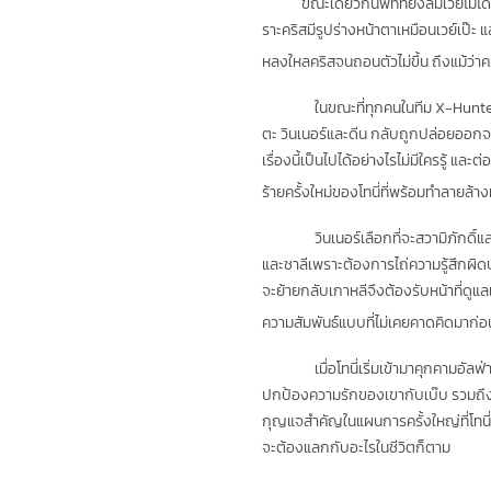
ขณะเดียวกันพีทที่ยังลืมเวย์ไม่ได้ก็
ราะคริสมีรูปร่างหน้าตาเหมือนเวย์เป๊ะ
หลงใหลคริสจนถอนตัวไม่ขึ้น ถึงแม้ว่าคว
ในขณะที่ทุกคนในทีม X-Hunter 
ตะ วินเนอร์และดีน กลับถูกปล่อยออกจา
เรื่องนี้เป็นไปได้อย่างไรไม่มีใครรู้ แ
ร้ายครั้งใหม่ของโทนี่ที่พร้อมทำลายล้า
วินเนอร์เลือกที่จะสวามิภักดิ
และชาลีเพราะต้องการไถ่ความรู้สึกผิดบา
จะย้ายกลับเกาหลีจึงต้องรับหน้าที่ดู
ความสัมพันธ์แบบที่ไม่เคยคาดคิดมาก่อ
เมื่อโทนี่เริ่มเข้ามาคุกคาม
ปกป้องความรักของเขากับเบ๊บ รวมถึงคว
กุญแจสำคัญในแผนการครั้งใหญ่ที่โทนี่วาง
จะต้องแลกกับอะไรในชีวิตก็ตาม