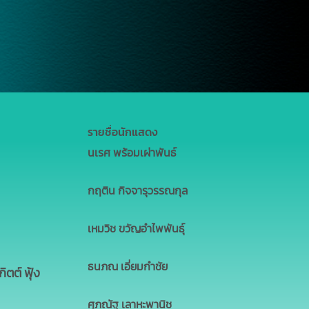
รายชื่อนักแสดง
นเรศ พร้อมเผ่าพันธ์
กฤติน กิจจารุวรรณกุล
เหมวิช ขวัญอำไพพันธุ์
ธนภณ เอี่ยมกำชัย
ิตต์ ฟุ้ง
ศุภณัฐ เลาหะพานิช