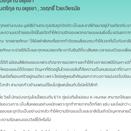
นตรีกุล ณ อยุธยา
ตรีกุล ณ อยุธยา , วรฤทธิ์ ไวยเจียรนัย
ุกอย่างจบลง มูลนิธิบ้านตระกูลเฉินถูกปิดตัว เบ๊บและชาลีย้ายมาอยู่บ้านเดียวกัน ชา
และความเลวร้ายของโทนี่ในอดีตทำให้ความรักของพวกเขาแนบแน่นยิ่งขึ้น แต่นอกจา
้าง
“
ยาสลายทักษะ” ให้อัลฟ่าพิเศษที่อยากกำจัดเซนส์ของตน ทำให้เวลาที่เบ๊บกับชาลีม
ลายทักษะจะช่วยให้เบ๊บและทุกคนปลอดภัย เขาจึงยินดีที่จะเสียสละเวลาของตัวเองเพื่อ
ปได้ดี แม้เซนส์พิเศษของเจฟจะเกิดอาการแปลกๆ และทำให้ร่างกายเจฟมีปัญหา แต่ทั้
้ครองแชมป์ได้ตลอด ปัญหาที่ติดอยู่ในใจของอลันก็คือความเป็นคนธรรมดาที่ร่างกา
นอร์ธที่แอบเศร้าอยู่คนเดียว เพราะโซนิคคู่หูคนสำคัญออกจากวงการแข่งรถไปเรียนแฟช
ธใจกล้า สามารถก้าวข้ามเฟรนด์โซนไปสู่แฟนโซนกับโซนิคได้สักที
มื่อ วิลลี่ นักแข่งรถรุ่นใหม่ไฟแรงทีม ETA คู่แข่งทีมใหม่ของ X-Hunter สามารถโค่นแช
ของวงการ เบ๊บสั่นคลอนอย่างหนักเพราะถูกท้าทายจากเด็กที่สด แซ่บ และใหม่กว่า นอ
วามชอบและรุกจีบเบ๊บอย่างน่ากลัว ทำให้ความรักของเบ๊บและชาลีเริ่มเกิดปัญหากลา
วามร้อนแรงของวิลลี่ได้หรือไม่