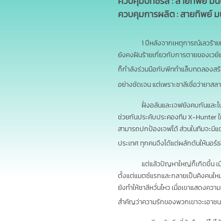
ควบคุมบทซีรีส์ : สายทิพย์ ม
ควบคุมการผลิต : สายทิพย์ มน
1 ปีหลังจากเหตุการณ์เลวร้ายท
ยังคงฝันร้ายเกี่ยวกับการตายของเวย์
ก็กำลังร่วมมือกับพีททำแล็บทดลองสร
อย่างชัดเจน แต่เพราะชาลีเชื่อว่ายาส
ฝั่งอลันและเจฟยังคบกันและไ
ช่วยกันประคับประคองทีม X-Hunter ให
สามารถปกป้องเจฟได้ ส่วนในทีมจะมีแต่
ประเทศ ทุกคนจึงได้แต่ผลักดันให้นอร์
แต่แล้วปัญหาใหญ่ก็เกิดขึ้น เ
ตั้งแต่แมตซ์แรกและกลายเป็นคิงคนใหม่
ยังทำให้ชาลีหวั่นไหว เมื่อเขาแสดงค
สำคัญว่าความรักของพวกเขาจะเอาชนะค