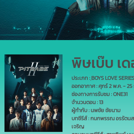
พิษเบ๊บ เดอะ
ประเภท : ฺBOYS LOVE SERIE
ออกอากาศ : ศุกร์ 2 พ.ค. - 25
ช่องทางการรับชม : ONE31
จำนวนตอน : 13
ผู้กำกับ : นพชัย ชัยนาม
บทซีรีส์ : กนกพรรณ อรรัตนสกุล
เจริญ