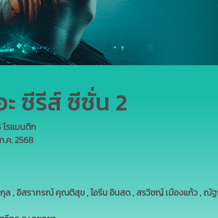
 ซีรีส์ ซีซั่น 2
S โรแมนติก
 ก.ค. 2568
 , อิสราภรณ์ คุณติสุข , ไอรีน อินสด , สรวิชญ์ เมืองแก้ว , ณัฐก