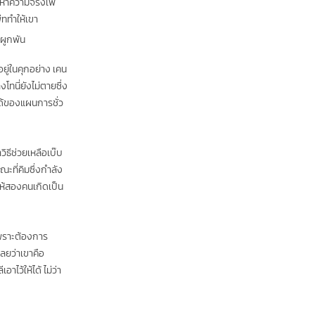
มหาความจริงเพ
ีททำให้เขา
นันท์นภัสร์ พัฒนภาศัย
ดผูกพัน
วรฤทธิ์ ไวยเจียรนัย
ยู่ในคุกอย่าง เคน
ทนี่ยังไม่ตายซึ่ง
นได้ของแผนการชั่ว
ิธีช่วยเหลือเบ๊บ
ะที่คิมซึ่งกำลัง
ให้สองคนเกิดเป็น
เพราะต้องการ
ลยว่าเขาคือ
าไว้ให้ได้ ไม่ว่า