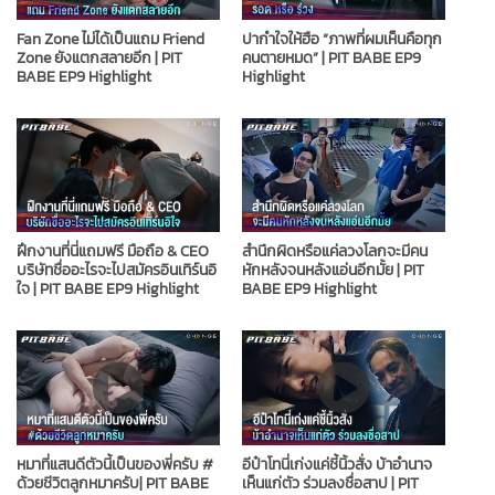
Fan Zone ไม่ได้เป็นแถม Friend
ปากำใจให้ฮือ “ภาพที่ผมเห็นคือทุก
Zone ยังแตกสลายอีก | PIT
คนตายหมด” | PIT BABE EP9
BABE EP9 Highlight
Highlight
ฝึกงานที่นี่แถมฟรี มือถือ & CEO
สำนึกผิดหรือแค่ลวงโลกจะมีคน
บริษัทชื่ออะไรจะไปสมัครอินเทิร์นอิ
หักหลังจนหลังแอ่นอีกมั้ย | PIT
ใจ | PIT BABE EP9 Highlight
BABE EP9 Highlight
หมาที่แสนดีตัวนี้เป็นของพี่ครับ #
อีป๋าโทนี่เก่งแค่ชี้นิ้วสั่ง บ้าอำนาจ
ด้วยชีวิตลูกหมาครับ| PIT BABE
เห็นแก่ตัว ร่วมลงชื่อสาป | PIT