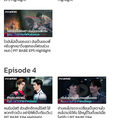
ใจมันไม่เป็นของเรา มันเป็นของพี่
ครับลูกหมาวิ่งลุยกองไฟขนร่วง
หมด | PIT BABE EP5 Highlight
Episode 4
คนนึงมีสติ ส่วนอีกอีกคนไร้สติ ไอ้
ช่างคนโปรดจะเปลี่ยนเป็นหวานใจ
พวกห้าวเป้ง อย่าให้พี่เบ๊บต้องวีน |
คนโปรดได้ยัง ไอ้หนูขี้วีนตั้งแต่เมื่อ
PIT BABE EP4 Highlight
ไหร่กัน | PIT BABE EP4