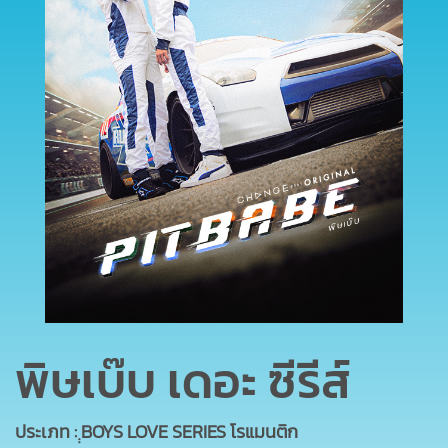
พิษเบ๊บ เดอะ ซีรีส์
ประเภท : ฺฺBOYS LOVE SERIES โรแมนติก