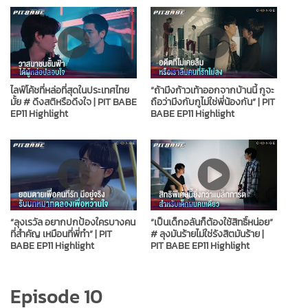
ไลฟ์โค้ชที่หล่อที่สุดในประเทศไทย
“ถ้ามึงก้าวเท้าออกจากบ้านนี้ กูจะ
มั้ย # ดึงสติหรือดึงใจ | PIT BABE
ถือว่ามึงกับกูไม่ใช่พี่น้องกัน” | PIT
EP11 Highlight
BABE EP11 Highlight
“ลุงเรวัล อยากปกป้องใครบางคน
“เป็นเด็กอลันก็ต้องใช้สิทธิ์หน่อย”
ที่สำคัญ เหมือนที่พี่ทำ” | PIT
# ลุงมันร้ายไม่ใช่รังสิตมันร้าย |
BABE EP11 Highlight
PIT BABE EP11 Highlight
Episode 10