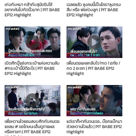
เก่งกับหมา กล้ากับสุนัขรับใช้
เฉลยแล้ว ลุงคนนี้เป็นใคร?ลุงทรง
อยากหันไปกัดนิ้วมาก | PIT BABE
สืบ หรือ พ่อห่วงลูก | PIT BABE
EP12 Highlight
EP12 Highlight
เปิดศึกบู๊แย่งกระเป๋าแห่งความลับ
เพื่อนตอแหลกลับใจ?กด 1 อภัย /
#กระเป๋านี้มีดีอะไร | PIT BABE
กด 2 อะชก | PIT BABE EP12
EP12 Highlight
Highlight
เพื่อหวานใจยอมสงบศึกกับคนตอ
แต่เราก็หากันจนเจอ... บ๊อกแบ๊กมา
แหลม # ขอโทษนะเอ็นดูทาแผล
ช่วยหวานใจแล้ว | PIT BABE EP12
หรือหาเหา | PIT BABE EP12
Highlight