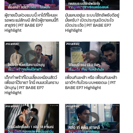
ผู้ชายเป็นห่วงแบบนี้ หาได้ที่ไหนเห
มันแคบอยู่นะ ระบบโช้กอัพยังดีอยู่
รอพระแม่ลักษมี ลักใจผู้ชายคนนี้ที
มั้ยครับ? เปิดประทุนเปิดประใจ
สาธุ99 | PIT BABE EP7
เปิดประเจ้อ | PIT BABE EP7
Highlight
Highlight
เด็กกำพร้าที่โดนเลี้ยงเหมือนสัตว์
เพื่อนกินเหล้า หรือ เฟื่อนกินเหล้า
เพื่อเอาไว้ขาย? โทนี่ คนเลวในคราบ
เอาดีๆ ทับใจระบบหยอดนะ | PIT
นักบุญ | PIT BABE EP7
BABE EP7 Highlight
Highlight