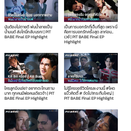
มันต้องไม่ตายดี พ่นน้ำลายเป็น
เป็นการบอกรักที่เจ็บที่สุด เพราะนี่
น้ำมนต์ ส่งโทนี่กลับนรก! | PIT
คือการบอกรักครั้งสุด ลาก่อน...
BABE Final EP Highlight
เวย์ | PIT BABE Final EP
Highlight
ใครลูกมึงเอ่ย? อยากตะโกนถาม
ไม่รู้ใครขอชีวิตใครละงานนี้ #โหด
มาก ทุกคนมีพ่อคนเดียวจ้า | PIT
แบ๊วคิตตี้ # จัดไป1กระทืบใหญ่ |
BABE Final EP Highlight
PIT BABE Final EP Highlight