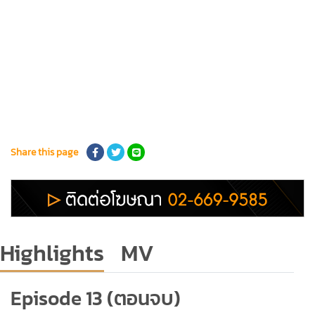
Share this page
Highlights
MV
Episode 13 (ตอนจบ)