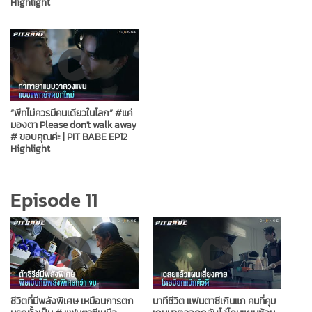
Highlight
“พีทไม่ควรมีคนเดียวในโลก” #แค่
มองตา Please don't walk away
# ขอบคุณค่ะ | PIT BABE EP12
Highlight
Episode 11
ชีวิตที่มีพลังพิเศษ เหมือนการตก
นาทีชีวิต แฟนตาซีเกินแก คนที่คุม