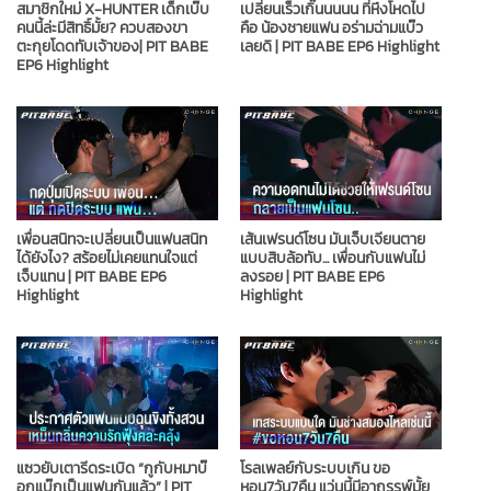
สมาชิกใหม่ X-HUNTER เด็กเบ๊บ
เปลี่ยนเร็วเกิ๊นนนนน ที่หึงโหดไป
คนนี้ล่ะมีสิทธิ์มั้ย? ควบสองขา
คือ น้องชายแฟน อร่ามฉ่ามแบ๊ว
ตะกุยโดดทับเจ้าของ| PIT BABE
เลยดิ | PIT BABE EP6 Highlight
EP6 Highlight
เพื่อนสนิทจะเปลี่ยนเป็นแฟนสนิท
เส้นเฟรนด์โซน มันเจ็บเจียนตาย
ได้ยังไง?​ สร้อยไม่เคยแทนใจแต่
แบบสิบล้อทับ... เพื่อนกับแฟนไม่
เจ็บแทน | PIT BABE EP6
ลงรอย | PIT BABE EP6
Highlight
Highlight
แซวยับเตารีดระเบิด “กูกับหมาบ๊
โรลเพลย์กับระบบเกิน ขอ
อกแบ๊กเป็นแฟนกันแล้ว” | PIT
หอน7วัน7คืน แว่นนี้มีอาถรรพ์มั้ย