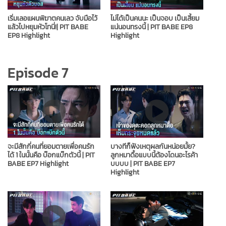
เริ่มเลอแผนพิฆาตคนเลว จับมือไว้
ไม่ได้เป็นคนนะ เป็นจอบ เป็นเสี้ยม
แล้วไปหยุมหัวโทนี่!| PIT BABE
แน่นอนทรงนี้ | PIT BABE EP8
EP8 Highlight
Highlight
Episode 7
จะมีสักกี่คนที่ยอมตายเพื่อคนรัก
บางทีก็ฟังเหตุผลกันหน่อยมั้ย?​
ได้ 1 ในนั้นคือ บ๊อกแบ๊กตัวนี้ | PIT
ลูกหมาดื้อแบบนี้ต้องโดนอะไรค้า
BABE EP7 Highlight
บบบบ | PIT BABE EP7
Highlight