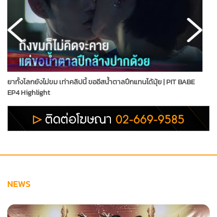
ยาทั้งโลกยังไม่ขม เท่าคลิปนี้ ขออีสน้ำตาลปึกแทนได้มุ้ย | PIT BABE
ช
EP4 Highlight
ไ
NEWS