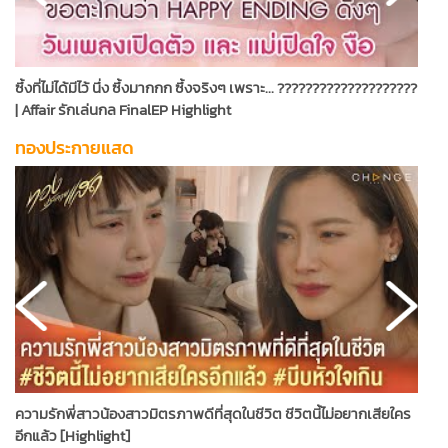
ซึ้งที่ไม่ได้มีไว้ นึ่ง ซึ้งมากกก ซึ้งจริงๆ เพราะ... ????????????????????
ร
| Affair รักเล่นกล FinalEP Highlight
เ
ทองประกายแสด
ความรักพี่สาวน้องสาวมิตรภาพดีที่สุดในชีวิต ชีวิตนี้ไม่อยากเสียใคร
เ
อีกแล้ว [Highlight]