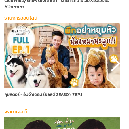
Club Friday Show ดีเจเชาเชา - รักแท้ รักโดยไม่มีเงื่อนไขของ
C
#ป๊าเชาเชา
แ
รายการออนไลน์
คุยสตอรี่ - อั๋นจ๋าเดอะเรียลลิตี้ SEASON 7 EP.1
B
พอดแคสต์