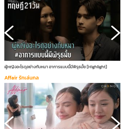
ผู้หญิงอะไรดุอย่างกับหมา อาการแบบนี้มีพิรุธมั้ย [Highlight]
ค
Affair รักเล่นกล