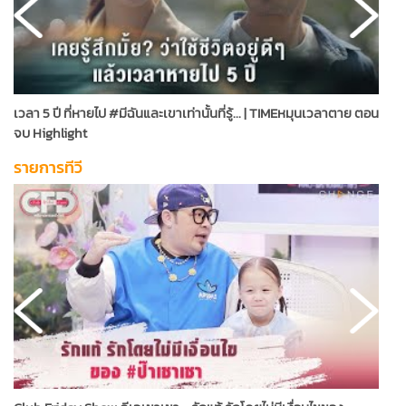
เวลา 5 ปี ที่หายไป #มีฉันและเขาเท่านั้นที่รู้... | TIMEหมุนเวลาตาย ตอน
ไ
จบ Highlight
[
รายการทีวี