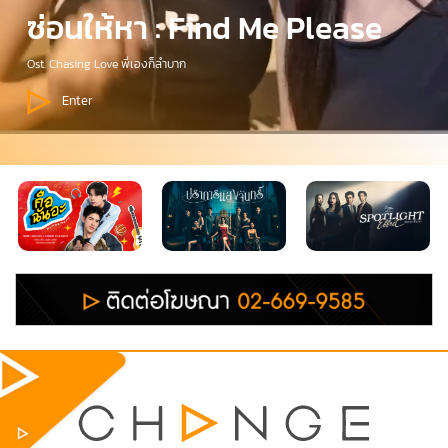
รักเอง เจ็บเอง
ซ่อนให้หา : Find Me Please
คือฉันอะ : No More Hiding
ปราการแสงจันทร์
ทุกวันศุกร์ เวลา 21.30 น. ทางช่องวัน 31 และดูย้อนหลัง เวลา 22.30 น. ทางแอป oneD ที่
เดียว!
Ost. Chasing Love พี่เองก็ลำบาก
Ost. Class Crush Crisis เพื่อนสนิทระวังคิดไม่ซื่อ
ทุกวันเสาร์ - อาทิตย์ เวลา 21.45 น. ทาง #AmarinTV34
Enter
Enter
Enter
Enter