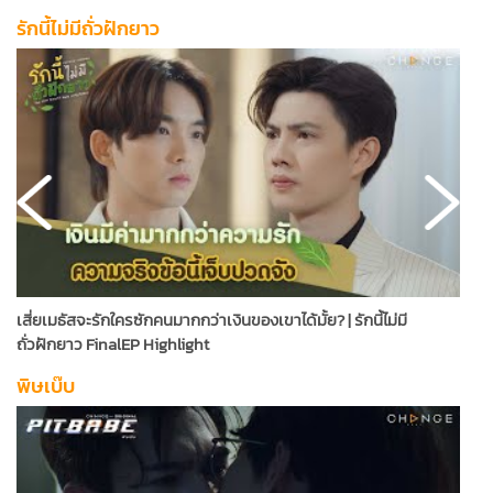
รักนี้ไม่มีถั่วฝักยาว
เสี่ยเมธัสจะรักใครซักคนมากกว่าเงินของเขาได้มั้ย? | รักนี้ไม่มี
ร
ถั่วฝักยาว FinalEP Highlight
ไ
พิษเบ๊บ