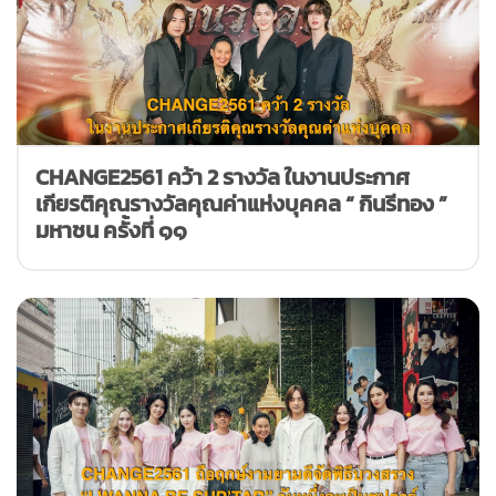
CHANGE2561 คว้า 2 รางวัล ในงานประกาศ
เกียรติคุณรางวัลคุณค่าแห่งบุคคล “ กินรีทอง ”
มหาชน ครั้งที่ ๑๑