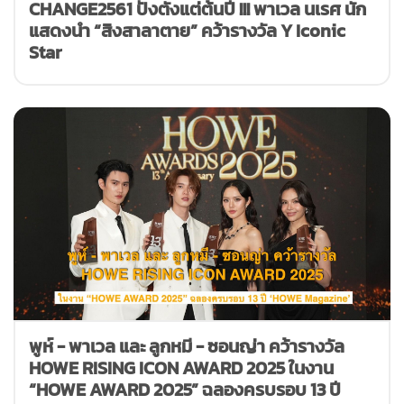
CHANGE2561 ปังตั้งแต่ต้นปี !!! พาเวล นเรศ นัก
แสดงนำ “สิงสาลาตาย” คว้ารางวัล Y Iconic
Star
พูห์ - พาเวล และ ลูกหมี - ซอนญ่า คว้ารางวัล
HOWE RISING ICON AWARD 2025 ในงาน
“HOWE AWARD 2025” ฉลองครบรอบ 13 ปี