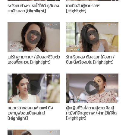
ระวังคนข้างๆ เธอไว้ให้ดี ดูสิมอง
เทคนิคจับผู้ชายรวยๆ
ตาค้างเลย [Highlight]
[Highlight]
แม่รักลูกมากนะ /เสียสละชีวิตตัว
รักหรือหลง ต้องแยกให้ออก /
เองเพื่อแหวน [Highlight]
ยืนหนึ่งเรื่องมโน [Highlight]
หมดเวลาของคนพ่ายแพ้ ถึง
ผู้หญิงที่วิ่งไล่ตามผู้ชาย คือ ผู้
เวลามูฟออนเป็นคนใหม่
หญิงที่รักสุขภาพ /ฝากไว้ให้คิด
[Highlight]
[Highlight]