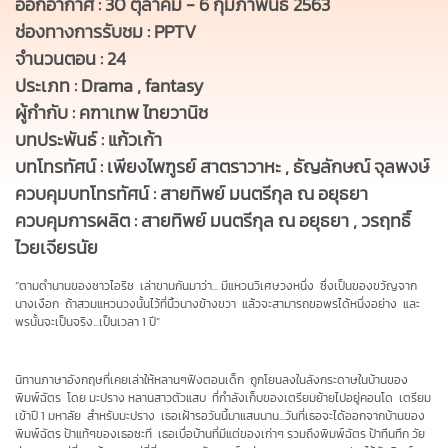
ออกอากาศ : 30 ตุลาคม - 6 กุมภาพันธ์ 2563
ช่องทางการรับชม : PPTV
จำนวนตอน : 24
ประเภท : Drama , fantasy
ผู้กำกับ : คฑาเทพ ไทยวานิช
บทประพันธ์ : แก้วเก้า
บทโทรทัศน์ : เพียงไพฑูรย์ สาตราวาหะ , ธัญลักษณ์ จุลพงษ์
ควบคุมบทโทรทัศน์ : สายทิพย์ มนตรีกุล ณ อยุธยา
ควบคุมการผลิต : สายทิพย์ มนตรีกุล ณ อยุธยา , วรฤทธิ์
ไวยเจียรนัย
“ตามตำนานของชาวไอริช เล่าขานกันมาว่า... มีแหวนวิเศษวงหนึ่ง ซึ่งเป็นของขวัญจาก
นางเงือก ถ้าสวมแหวนวงนั้นไว้ที่นิ้วนางข้างขวา แล้วจะสามารถขอพรได้หนึ่งอย่าง และ
พรนั้นจะเป็นจริง...เป็นเวลา 1 ปี”
นิทานภาษาอังกฤษที่เคยเล่าให้หลานๆฟังตอนเด็ก ถูกโยนลงในลังกระดาษในบ้านของ
พิมพ์ฉัตร
โดย
มะปราง
หลานสาวตัวแสบ ที่กำลังเก็บของเตรียมย้ายไปอยู่คอนโด เตรียม
เข้าปี 1 มหาลัย สำหรับมะปราง เธอเฝ้ารอวันนี้มาแสนนาน...วันที่เธอจะได้ออกจากบ้านของ
พิมพ์ฉัตร ป้าแท้ๆของเธอซะที เธอเบื่อบ้านที่มีแต่ของเก่าๆ รวมถึงพิมพ์ฉัตร ป้าทึนทึก วัย