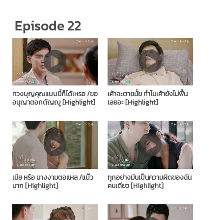
Episode 22
ทวงบุญคุณแบบนี้ก็ได้เหรอ /ขอ
เค้าจะตายมั้ย ทำไมเค้ายังไม่ฟื้น
อนุญาตอกตัญญู [Highlight]
เลยอะ [Highlight]
เมีย หรือ นางงามตอแหล /แบ๊ว
ทุกอย่างมันเป็นความผิดของฉัน
มาก [Highlight]
คนเดียว [Highlight]