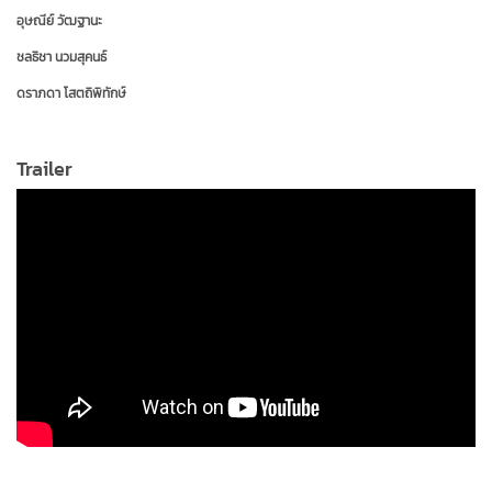
อุษณีย์ วัฒฐานะ
ชลธิชา นวมสุคนธ์
ดราภดา โสตถิพิทักษ์
ริสา หงษ์หิรัญ
Trailer
สโรชา วาทิตตพันธ์
กัลยา เลิศเกษมทรัพย์
ราตรี วิทวัส
จรรยา ธนาสว่างกุล
ณภัทร บรรจงจิตไพศาล