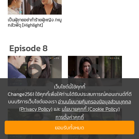
เป็นผู้ชายอย่าทำร้ายผู้หญิง /หนู
กลัวพี่ดุ [Highlight]
Episode 8
เว็บไซต์นี้ใช้คุกกี้
เวลาที่อยู่ที่บ้านคือ เวลาส่วนตัว /
คุณเป็นผู้หญิงของผมแล้วนะ
Change2561 ใช้คุกกี้เพื่อให้ท่านได้รับประสบการณ์คอนเทนต์ที่ดี
หวานเว่อร์ [Highlight]
[Highlight]
บนบริการเว็บไซต์ของเรา
อ่านนโยบายคุ้มครองข้อมูลส่วนบุคคล
(Privacy Policy)
และ
นโยบายคุกกี้ (Cookie Policy)
การตั้งค่าคุกกี้
ยอมรับทั้งหมด