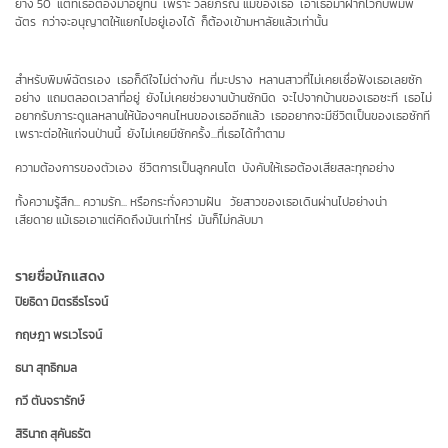
ย่าง 50 แต่ที่เธอต้องมาอยู่ที่นี่ เพราะ
วลัยภรณ์
แม่ของเธอ เอาเธอมาฝากไว้กับพิมพ์
ฉัตร กว่าจะอนุญาตให้แยกไปอยู่เองได้ ก็ต้องเข้ามหาลัยแล้วเท่านั้น
สำหรับพิมพ์ฉัตรเอง เธอก็ดีใจไม่ต่างกัน ที่มะปราง หลานสาวที่ไม่เคยเชื่อฟังเธอเลยซัก
อย่าง แถมตลอดเวลาที่อยู่ ยังไม่เคยช่วยงานบ้านซักนิด จะไปจากบ้านของเธอซะที เธอไม่
อยากรับภาระดูแลหลานให้น้องๆคนไหนของเธออีกแล้ว เธออยากจะมีชีวิตเป็นของเธอซักที
เพราะต่อให้แก่จนป่านนี้ ยังไม่เคยมีซักครั้ง...ที่เธอได้ทำตาม
ความต้องการของตัวเอง ชีวิตการเป็นลูกคนโต บังคับให้เธอต้องเสียสละทุกอย่าง
ทั้งความรู้สึก... ความรัก... หรือกระทั่งความฝัน วัยสาวของเธอเดินผ่านไปอย่างน่า
เสียดาย
แม้เธอเอาแต่คิดถึงมันเท่าไหร่ มันก็ไม่กลับมา
รายชื่อนักแสดง
ปิยธิดา มิตรธีรโรจน์
กฤษฎา พรเวโรจน์
ธนา สุทธิกมล
กวี ตันจรารักษ์
สิรินาถ สุคันธรัต