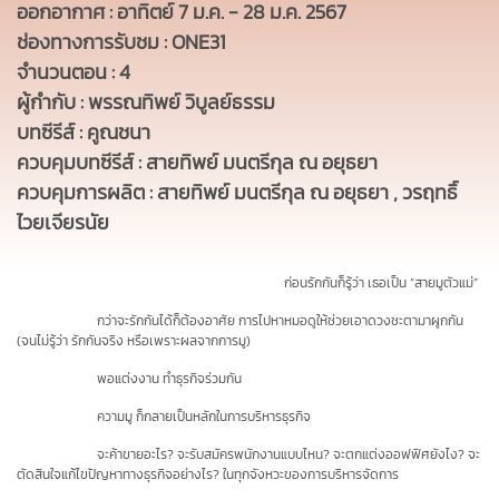
ออกอากาศ : อาทิตย์ 7 ม.ค. - 28 ม.ค. 2567
ช่องทางการรับชม : ONE31
จำนวนตอน : 4
ผู้กำกับ : พรรณทิพย์ วิบูลย์ธรรม
บทซีรีส์ : คูณชนา
ควบคุมบทซีรีส์ : สายทิพย์ มนตรีกุล ณ อยุธยา
ควบคุมการผลิต : สายทิพย์ มนตรีกุล ณ อยุธยา , วรฤทธิ์
ไวยเจียรนัย
ก่อนรักกันก็รู้ว่า เธอเป็น “สายมูตัวแม่”
กว่าจะรักกันได้ก็ต้องอาศัย การไปหาหมอดูให้ช่วยเอาดวงชะตามาผูกกัน
(จนไม่รู้ว่า รักกันจริง หรือเพราะผลจากการมู)
พอแต่งงาน ทำธุรกิจร่วมกัน
ความมู ก็กลายเป็นหลักในการบริหารธุรกิจ
จะค้าขายอะไร? จะรับสมัครพนักงานแบบไหน? จะตกแต่งออฟฟิศยังไง? จะ
ตัดสินใจแก้ไขปัญหาทางธุรกิจอย่างไร? ในทุกจังหวะของการบริหารจัดการ