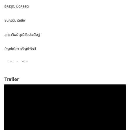
อัครวุฒิ มังคลสุต
ชนกวนัน รักชีพ
สุทธาทิพย์ วุฒิชัยประดิษฐ์
มิญช์ณิชา อรัญพิทักษ์
ธปณัฐ อธิคมโภคิน
Trailer