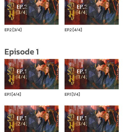
EP.2 [3/4]
EP.2 [4/4]
Episode 1
EP.1 [4/4]
EP.1 [1/4]