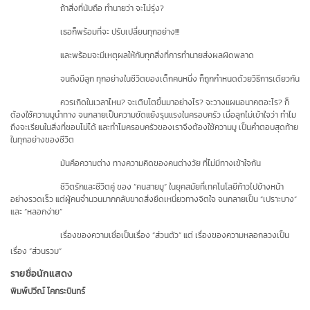
ถ้าสิ่งที่นับถือ ทำนายว่า จะไม่รุ่ง?
เธอก็พร้อมที่จะ ปรับเปลี่ยนทุกอย่าง
!!!
และพร้อมจะมีเหตุผลให้กับทุกสิ่งที่การทำนายส่งผลผิดพลาด
จนถึงมีลูก ทุกอย่างในชีวิตของเด็กคนหนึ่ง ก็ถูกกำหนดด้วยวิธีการเดียวกัน
ควรเกิดในเวลาไหน? จะเติบโตขึ้นมาอย่างไร? จะวางแผนอนาคตอะไร? ก็
ต้องใช้ความมูนำทาง จนกลายเป็นความขัดแย้งรุนแรงในครอบครัว เมื่อลูกไม่เข้าใจว่า ทำไม
ถึงจะเรียนในสิ่งที่ชอบไม่ได้ และทำไมครอบครัวของเราจึงต้องใช้ความมู เป็นคำตอบสุดท้าย
ในทุกอย่างของชีวิต
มันคือความต่าง ทางความคิดของคนต่างวัย ที่ไม่มีทางเข้าใจกัน
ชีวิตรักและชีวิตคู่ ของ “คนสายมู” ในยุคสมัยที่เทคโนโลยีก้าวไปข้างหน้า
อย่างรวดเร็ว แต่ผู้คนจำนวนมากกลับขาดสิ่งยึดเหนี่ยวทางจิตใจ จนกลายเป็น “เปราะบาง”
และ “หลอกง่าย”
เรื่องของความเชื่อเป็นเรื่อง “ส่วนตัว” แต่ เรื่องของความหลอกลวงเป็น
เรื่อง “ส่วนรวม”
รายชื่อนักแสดง
พิมพ์ปวีณ์ โคกระบินทร์