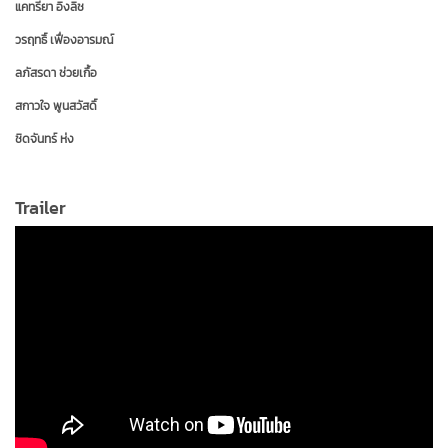
แคทรียา อิงลิช
วรฤทธิ์ เฟื่องอารมณ์
ลภัสรดา ช่วยเกื้อ
สกาวใจ พูนสวัสดิ์
ชิดจันทร์ ห่ง
เจณิสตา พรหมผดุงชีพ
Trailer
พัฒนพล กุญชร ณ อยุธยา
อัครวุฒิ มังคลสุต
ปาณิสรา ริกุลสุรกาน
ณัฐธิดา ตรีชัยยะ
ธนัท รัตนสิริพันธ์
วชิรวิชญ์ เรืองวิวรรธน์
เกวลิน อุดมอักษร
มีเธอ ลพอุทัย