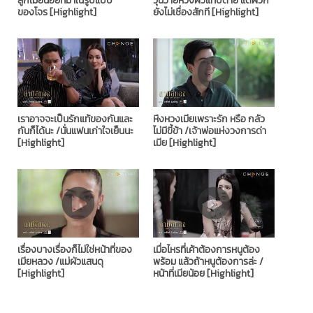
ลูกเมียน้อยที่มาในรูปแบบ
วุ่นวายหวงผัวแทบตาย แต่ผัวก็
ของโจร [Highlight]
ยังไม่เชื่องสักที [Highlight]
เราอาจจะเป็นรักแท้ของกันและ
หึงหวงเมียเพราะรัก หรือ กลัว
กันก็ได้นะ /นั่นแฟนเก่าใจเย็นนะ
ไม่มีขี้ข้า /เจ้าพ่อแห่งวงการด่า
[Highlight]
เมีย [Highlight]
เรื่องบางเรื่องก็ไม่ใช่หน้าที่ของ
เมื่อไหรที่เค้าต้องการหนูต้อง
เมียหลวง /แม่ผัวแสนดุ
พร้อม แล้วถ้าหนูต้องการล่ะ /
[Highlight]
หน้าที่เมียน้อย [Highlight]