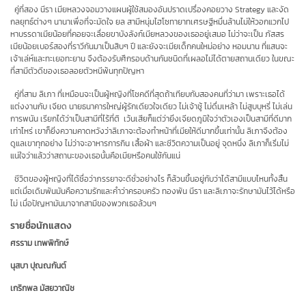
คู่ที่สอง
นีรา
เมียหลวงจอมวางแผนผู้ใช้สมองอันปราดเปรื่องคอยวาง Strategy และงัด
กลยุทธ์ต่างๆ นานาเพื่อที่จะมัดใจ
ยล
สามีหนุ่มไฮโซทายาทเศรษฐีหมื่นล้านไม่ให้วอกแวกไป
หาบรรดาเมียน้อยที่คอยจะเลื่อยขาบังลังก์เมียหลวงของเธออยู่เสมอ ไม่ว่าจะเป็น
ภัสสร
เมียน้อยเบอร์สองที่ราวีกันมาเป็นสิบๆ ปี และยังจะเมียเด็กคนใหม่อย่าง
หอมนาน
ที่แสนจะ
เจ้าเล่ห์และทะเยอทะยาน จึงต้องรับศึกรอบด้านกันชนิดที่เผลอไม่ได้ตายสถานเดียว ในขณะ
ที่สามีตัวดีของเธอลอยตัวหนีพ้นทุกปัญหา
คู่ที่สาม
ลิเภา
ที่เหมือนจะเป็นผู้หญิงที่โชคดีที่สุดถ้าเทียบกับสองคนที่ว่ามา เพราะเธอได้
แต่งงานกับ
เจียด
นายธนาคารใหญ่ผู้รักเดียวใจเดียว ไม่เจ้าชู้ ไม่ดื่มเหล้า ไม่สูบบุหรี่ ไม่เล่น
การพนัน เรียกได้ว่าเป็นสามีที่ไร้ที่ติ เว้นเสียก็แต่ว่ายิ่งเจียดภูมิใจว่าตัวเองเป็นสามีที่ดีมาก
เท่าไหร่ เขาก็ยิ่งความคาดหวังว่าลิเภาจะต้องทำหน้าที่เมียให้ดีมากขึ้นเท่านั้น ลิเภาจึงต้อง
ดูแลเขาทุกอย่าง ไม่ว่าจะอาหารการกิน เสื้อผ้า และชีวิตความเป็นอยู่ จุดหนึ่ง ลิเภาก็เริ่มไม่
แน่ใจว่าแล้วว่าสถานะของเธอนั้นคือเมียหรือคนใช้กันแน่
ชีวิตของผู้หญิงที่ได้ชื่อว่าภรรยาจะดีชั่วอย่างไร ก็ล้วนขึ้นอยู่กับว่าได้สามีแบบไหนทั้งสิ้น
แต่เมื่อเดิมพันมันคือความรักและคำว่าครอบครัว ทองพัน นีรา และลิเภาจะรักษามันไว้ได้หรือ
ไม่ เมื่อปัญหามันมาจากสามีของพวกเธอล้วนๆ
รายชื่อนักแสดง
ศรราม เทพพิทักษ์
นุสบา ปุณณกันต์
เกริกพล มัสยวาณิช