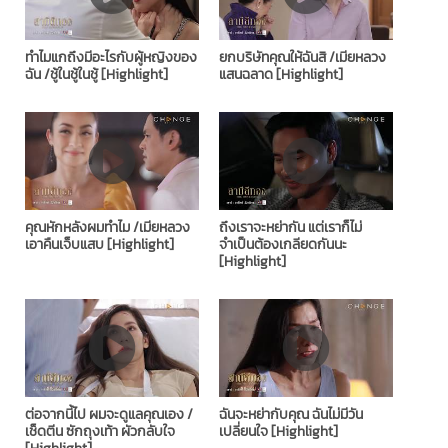
ทำไมแกถึงมีอะไรกับผู้หญิงของ
ยกบริษัทคุณให้ฉันสิ /เมียหลวง
ฉัน /ชู้ในชู้ในชู้ [Highlight]
แสนฉลาด [Highlight]
คุณหักหลังผมทำไม /เมียหลวง
ถึงเราจะหย่ากัน แต่เราก็ไม่
เอาคืนเจ็บแสบ [Highlight]
จำเป็นต้องเกลียดกันนะ
[Highlight]
ต่อจากนี้ไป ผมจะดูแลคุณเอง /
ฉันจะหย่ากับคุณ ฉันไม่มีวัน
เช็ดตีน ซักถุงเท้า ผัวกลับใจ
เปลี่ยนใจ [Highlight]