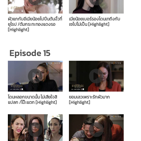
ผัวแกกับอีเมียน้อยไปปีนต้นงิ้วที่
เมียน้อยเบอร์รองโดนเทถึงกับ
ยุโรป /ต้มกระทะทองแดงรอ
เซไปไม่เป็น [Highlight]
[Highlight]
Episode 15
โดนหลอกขนาดนั้น ไม่เสียใจสิ
ยอมเลวเพราะรักผัวมาก
แปลก /โป๊ะแตก [Highlight]
[Highlight]