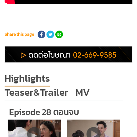
พงษ์นิรันดร์ กันตจินดา
อรอานิญช์ พีรชาขจรพัฒน์
ณัฐกิตติ์ นันทพานิช
Share this page
ศุภณัฐ สุดจินดา
นลินทิพย์ เพิ่มภัทรสกุล
น้ำเงิน บุญหนัก
นีรนุช ปัทมสูต
Highlights
ณัชพล รัตนมงคล
Teaser&Trailer
MV
Episode 28 ตอนจบ