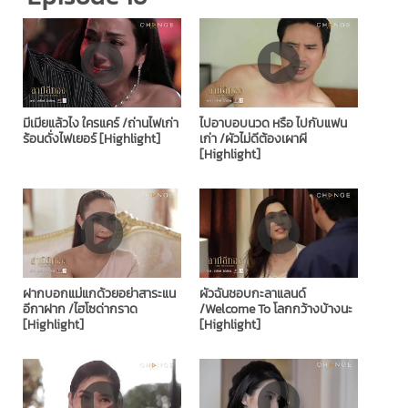
มีเมียแล้วไง ใครแคร์ /ถ่านไฟเก่า
ไปอาบอบนวด หรือ ไปกับแฟน
ร้อนดั่งไฟเยอร์ [Highlight]
เก่า /ผัวไม่ดีต้องเผาผี
[Highlight]
ฝากบอกแม่แกด้วยอย่าสาระแน
ผัวฉันชอบกะลาแลนด์
อีกาฝาก /ไฮโซด่ากราด
/Welcome To โลกกว้างบ้างนะ
[Highlight]
[Highlight]