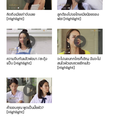
คิดถึงเมียเก่าจังเลย
ลูกต้องไปขอโทษเมียน้อยของ
[Highlight]
พ่อ! [Highlight]
ความจีบกันแล้วพ่อมา /สะดุ้ง
จะไปนอนกกใครก็เชิญ​ ฉันจะไม่
แป๊บ [Highlight]
สนใจผัวเฮงซวยอีกแล้ว
[Highlight]
คำขอบคุณ พูดเป็นมั้ยผัว?
[Highlight]