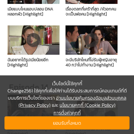
เมียแบบไหนแอบปลอม DNA
เรื่องตลกที่เศร้าที่สุด /หัวอกคน
หลอกผัว [Highlight]
จะเป็นพ่อคน [Highlight]
ฉันอยากได้รูปเมียน้อยอีก
จะมีบริษัทไหนที่โง่รับผู้หญิงอายุ
[Highlight]
40 กว่าไปทำงาน [Highlight]
เว็บไซต์นี้ใช้คุกกี้
Episode 14
Change2561 ใช้คุกกี้เพื่อให้ท่านได้รับประสบการณ์คอนเทนต์ที่ดี
บนบริการเว็บไซต์ของเรา
อ่านนโยบายคุ้มครองข้อมูลส่วนบุคคล
(Privacy Policy)
และ
นโยบายคุกกี้ (Cookie Policy)
การตั้งค่าคุกกี้
ยอมรับทั้งหมด
ผมกับเมียเราไม่มีสิทธิ์มีลูกแล้ว
เปรียบดั่งผัวเป็นอากาศ สม!
[Highlight]
[Highlight]