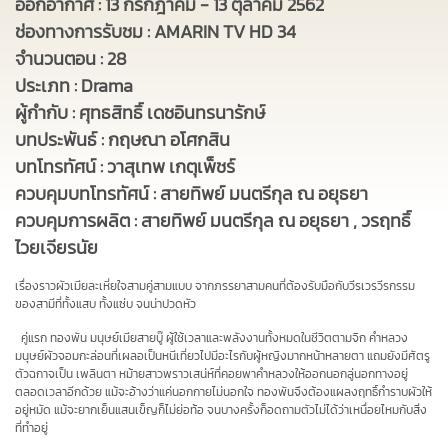
ออกอากาศ : 13 กรกฎาคม - 13 ตุลาคม 2562
ช่องทางการรับชม : AMARIN TV HD 34
จำนวนตอน : 28
ประเภท : Drama
ผู้กำกับ : ศุทธสิทธิ์ เดชอินทรนารักษ์
บทประพันธ์ : กฤษณา อโศกสิน
บทโทรทัศน์ : วาสุเทพ เกตุเพ็ชร์
ควบคุมบทโทรทัศน์ : สายทิพย์ มนตรีกุล ณ อยุธยา
ควบคุมการผลิต : สายทิพย์ มนตรีกุล ณ อยุธยา , วรฤทธิ์
ไวยเจียรนัย
เรื่องราวผัวเมียละเหี่ยใจสามคู่สามแบบ จากภรรยาสามคนที่ต้องรับมือกับวีรเวรวีรกรรม
ของสามีที่ทั้งแสบ ทั้งแซ่บ จนน่าปวดหัว
คู่แรก
ทองพัน
มนุษย์เมียสายบู๊ ผู้ใช้เวลาและพลังงานทั้งหมดในชีวิตตามจิก
คำหลวง
มนุษย์ผัวจอมกะล่อนที่เผลอเป็นหนีเที่ยวไปมีอะไรกับผู้หญิงมากหน้าหลายตา แถมยังมีศัตรู
ตัวฉกาจเป็น
เพลินตา
หม้ายสาวพราวเสน่ห์ที่คอยพาคำหลวงให้ออกนอกลู่นอกทางอยู่
ตลอดเวลาอีกด้วย แม้จะอ้างว่าแค่นอกกายไม่นอกใจ ทองพันจึงต้องแผลงฤทธิ์กำราบผัวให้
อยู่หมัด แม้จะยากเย็นแสนเข็ญก็ไม่ย่อท้อ จนบางครั้งก็อดถามตัวไม่ได้ว่าเหนื่อยไหมกับสิ่ง
ที่ทำอยู่