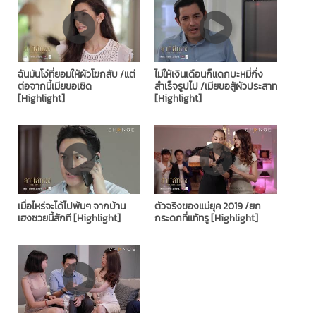
ฉันมันโง่ที่ยอมให้ผัวโขกสับ /แต่
ไม่ให้เงินเดือนก็แดกบะหมี่กึ่ง
ต่อจากนี้เมียขอเชิด
สำเร็จรูปไป /เมียขอสู้ผัวประสาท
[Highlight]
[Highlight]
เมื่อไหร่จะได้ไปพ้นๆ จากบ้าน
ตัวจริงของแม่ยุค 2019 /ยก
เฮงซวยนี้สักที [Highlight]
กระดกที่แท้ทรู [Highlight]