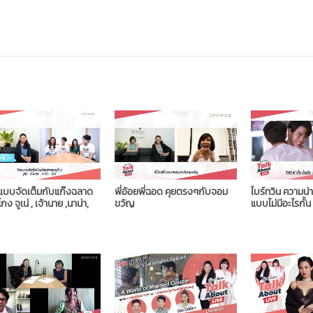
แบบจัดเต็มกับแก๊งฉลาด
พี่อ้อยพี่ฉอด คุยตรงๆกับจอม
ไบร์ทวิน ความน
กง จูเน่ , เจ้านาย ,นาน่า,
ขวัญ
แบบไม่มีอะไรกั้น