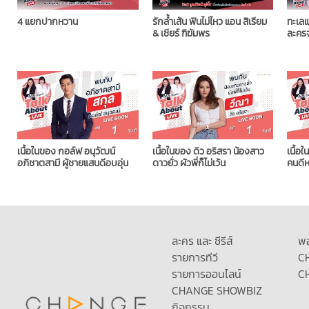
4 แยกปากหวาน
รักล้ำเส้น ฟินไม่ไหว แอน สิเรียม
ทะเลแ
& เชียร์ ฑิฆัมพร
ละคร
เนื้อในของ กอล์ฟ อนุวัฒน์
เนื้อในของ ดิว อริสรา น้องสาว
เนื้อ
อภิชาตสามี ผู้ชายแสนดีอบอุ่น
ดาวยั่ว ผัวพี่ก็ไม่เว้น
คนดีห
ละคร และ ซีรีส์
พ
รายการทีวี
C
รายการออนไลน์
C
CHANGE SHOWBIZ
กิจกรรม