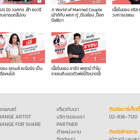
ปร นิว วงศกร ,ฟ้า ยงวรี
A World of Married Couple
เนื้อในของ คริส 
จบอารมณ์ไม่จบ
เม้าท์กับ ผกก กู่ ,ดีเจอ๋อง ,ป๊อก
วงการปลอม
ปิยธิดา
ในของ รถเมล์ คะนึงนิจ เป็น
เนื้อในของ อาร์ต พศุตม์ ทำไม
รือคนโง่!
ราเชนถึงเลวตัวพ่อได้ขนาดนี้!
อดแคสต์
เกี่ยวกับเรา
ติดต่อมาร์เก็ตติ
HANGE ARTIST
บริการของเรา
02-836-7120
HANGE FOR SHARE
PARTNER
ตำแหน่งงาน
ติดต่อฝ่ายขาย
ติดต่อเรา
ณัฐวุฒิ บุญสง