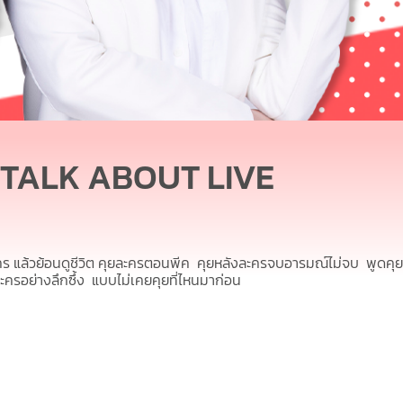
อด TALK ABOUT LIVE
คร แล้วย้อนดูชีวิต
คุยละครตอนพีค คุยหลังละครจบอารมณ์ไม่จบ พูดคุย
ละคร
อย่างลึกซึ้ง แบบไม่เคยคุยที่ไหนมาก่อน