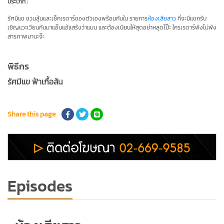
ประเภท :
รัศมีแข ชวน
ลุ้นและเช็กเรดาร์ของตัวเองพร้อมกันใน รายการ
ห้องเสียสาว
ที่จะมีแขกรับ
เชิญแวะเวียนกันมา
แอ๊บแอ้แสร้งว่าแมน
และต้องเนียนให้สุดอย่าหลุดโป๊ะ ใครเรดาร์พังไม่พัง
สารภาพมานะจ๊ะ
พิธีกร
รัศมีแข ฟ้าเกื้อล้น
Share this page
Episodes