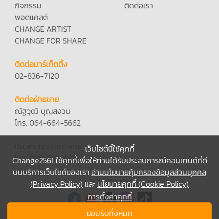
กิจกรรม
ติดต่อเรา
พอดแคสต์
CHANGE ARTIST
CHANGE FOR SHARE
ติดต่อมาร์เก็ตติ้ง
02-836-7120
ติดต่อฝ่ายขาย
ณัฐวุฒิ บุญสงวน
โทร. 064-664-5662
ปิยะพร ภัทรเจียรพันธุ์
เว็บไซต์นี้ใช้คุกกี้
โทร. 098-792-6935
Change2561 ใช้คุกกี้เพื่อให้ท่านได้รับประสบการณ์คอนเทนต์ที่ดี
บนบริการเว็บไซต์ของเรา
อ่านนโยบายคุ้มครองข้อมูลส่วนบุคคล
FOLLOW ME
(Privacy Policy)
และ
นโยบายคุกกี้ (Cookie Policy)
การตั้งค่าคุกกี้
ยอมรับทั้งหมด