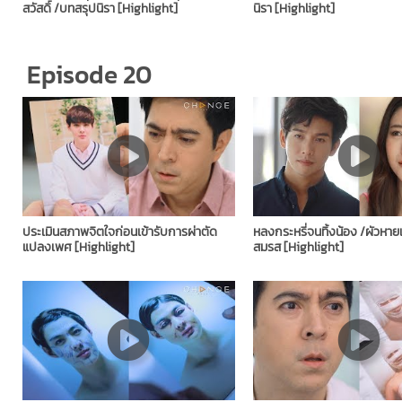
สวัสดิ์ /บทสรุปนิรา [Highlight]
นิรา ​[Highlight]
Episode 20
ประเมินสภาพจิตใจก่อนเข้ารับการผ่าตัด
หลงกระหรี่จนทิ้งน้อง /ผัวหาย
แปลงเพศ [Highlight]
สมรส [Highlight]