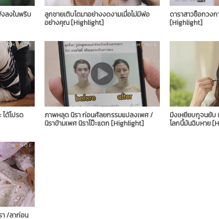
พังลงในพริบ
ลูกชายเติบโตมาอย่างงดงามเมื่อไม่มีพ่อ
ดาราสาวช็อกวงก
อย่างคุณ [Highlight]
[Highlight]
ได้โปรด ​
ภาพหลุด นิรา ก่อนศัลยกรรมแปลงเพศ​ /
มึงเหยียบกูจนยับ แ
นิราข้ามเพศ นิราโป๊ะแตก ​[Highlight]
โลกนี้มันฉิบหาย ​[
ิรา /ลาก่อน