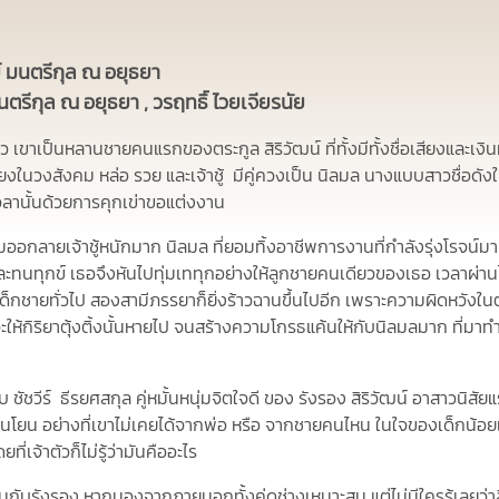
์ มนตรีกุล ณ อยุธยา
ตรีกุล ณ อยุธยา , วรฤทธิ์ ไวยเจียรนัย
าว
เขาเป็นหลานชายคนแรกของตระกูล
สิริวัฒน์
ที่ทั้งมีทั้งชื่อเสียงและเ
เสียงในวงสังคม
หล่อ รวย และเจ้าชู้ มีคู่ควงเป็น
นิลมล
นางแบบสาวชื่อดัง
นเวลานั้นด้วยการคุกเข่าขอแต่งงาน
ิ่มออกลายเจ้าชู้หนักมาก นิลมล ที่ยอมทิ้งอาชีพการงานที่กำลังรุ่งโรจน์
และทนทุกข์ เธอจึงหันไปทุ่มเททุกอย่างให้ลูกชายคนเดียวของเธอ เวลาผ่า
ว่าเด็กชายทั่วไป สองสามีภรรยาก็ยิ่งร้าวฉานขึ้นไปอีก เพราะความผิดหวังใ
งจะให้กิริยาตุ้งติ้งนั้นหายไป จนสร้างความโกรธแค้นให้กับนิลมลมาก ที่มา
ับ
ชัชวีร์
ธีรยศสกุล
คู่หมั้นหนุ่มจิตใจดี ของ
รังรอง
สิริวัฒน์
อาสาวนิสัยแ
อ่อนโยน อย่างที่เขาไม่เคยได้จากพ่อ หรือ จากชายคนไหน ในใจของเด็กน้อ
ยที่เจ้าตัวก็ไม่รู้ว่ามันคืออะไร
งานกับรังรอง หากมองจากภายนอกทั้งคู่ดูช่างเหมาะสม แต่ไม่มีใครรู้เลยว่าล