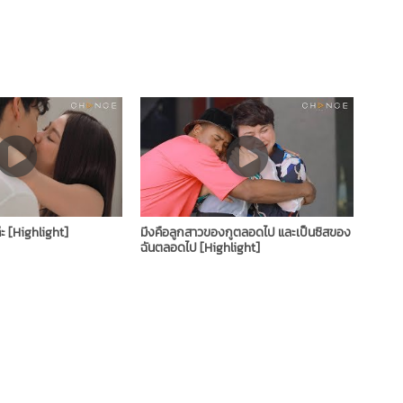
่ะ [Highlight]
มึงคือลูกสาวของกูตลอดไป และเป็นซิสของ
ฉันตลอดไป [Highlight]