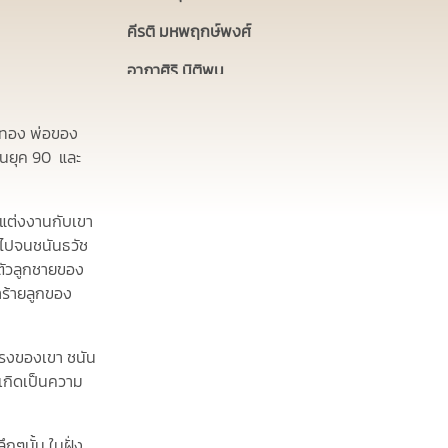
คีรติ มหพฤกษ์พงศ์
อาภาศิริ นิติพน
จักรกฤษณ์ อำมรัตน์
งินทอง พ่อของ
นัฎฐา ลอยด์
ในยุค 90 และ
ชุติมา นัยนา
มาแต่งงานกับเขา
อนันต์ เสมาทอง
นไปจนชนันธวัช
รัศมีแข ฟ้าเกื้อล้น
นตัวลูกชายของ
ทำร้ายลูกของ
พรหมพร ยูวะเวส
รงของเขา ชนัน
ยเกิดเป็นความ
ึกๆนั้น ในฝั่ง