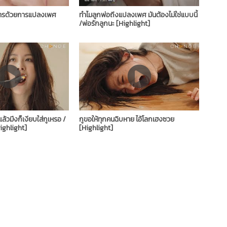
ารด้วยการแปลงเพศ​
ทำไมลูกพ่อถึงแปลงเพศ มันต้องไม่ใช่แบบนี้
/พ่อรักลูกนะ​ [Highlight]
ล้วมึงก็เงียบใส่กูเหรอ /
กูขอให้ทุกคนฉิบหาย ไอ้โลกเฮงซวย ​
Highlight]
[Highlight]