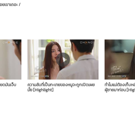
ล่อยเขาเถอะ /
ยดมันเจ็บ
ความลับที่เป็นกะเทยของหนูจะถูกเปิดเผย
ทำไมแม่ต้องเก็บหล
มั้ย [Highlight]
ผู้ชายมาก่อน [Hig