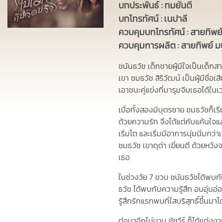
บทประพันธ์ : ทมยันตี
บทโทรทัศน์ : เนปาลี
ควบคุมบทโทรทัศน์ : สายทิพย
ควบคุมการผลิต : สายทิพย์ มน
ชนันธวัช
เด็กชายผู้มีใจเป็นเด็กส
เขา
ชมธวัช สิริวัฒน์ เป็นผู้มีชื่อ
เอาชนะคู่แข่งที่มารุมจีบเธอได้ใ
เมื่อทั้งสองมีบุตรชาย ชมธวัชก็เร
ด้วยความรัก จึงได้แต่คับแค้นใจ
เริ่มโต และเริ่มมีอาการนุ่มนิ่มก
ชมธวัช เขาดุด่า เฆี่ยนตี ด้วยหวั
เธอ
ในช่วงวัย 7 ขวบ ชนันธวัชได้พบก
ธวัช ได้พบกับความรู้สึก อบอุ่น
รู้สึกรักแรกพบที่ใสบริสุทธิ์ขึ้นมาโด
ต่อมาอีกไม่นาน ชัชวีร์ ก็ได้แต่ง