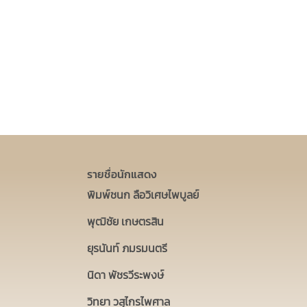
รายชื่อนักแสดง
พิมพ์ชนก ลือวิเศษไพบูลย์
พุฒิชัย เกษตรสิน
ยุรนันท์ ภมรมนตรี
นิดา พัชรวีระพงษ์
วิทยา วสุไกรไพศาล