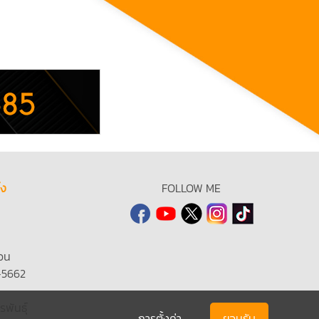
้ง
FOLLOW ME
วน
-5662
รพันธุ์
การตั้งค่า
ยอมรับ