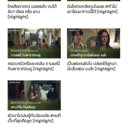
ใครคือฆาตกร เฉลยแล้ว จบได้
ฉันโคตรเกลียดเงินเลย #ถ้าไม่
ยัง? เรียล หรือ แกง
เอาโยนมาทางนี้ได้ [Highlight]
[Highlight]
ครอบครัวหรือละครลิง ถามแค่นี้
เป็นพ่อคนยังไง ปล่อยให้ลูกมา
กินพาราก่อนดู [Highlight]
นั่งสั่งสอน งงล้ะ [Highlight]
ผัวเราไปเล่นชู้กับน้องเมีย #คนที่
เจ็บที่สุดคือลูก [Highlight]