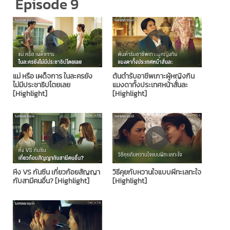
Episode 9
แม่ หรือ เผด็จการ ในละครยัง
ต้นตำรับอาชีพเกาะผู้หญิงกิน
ไม่มีประชาธิปไตยเลย
แมงดาทั้งประเทศหน้าสั่นละ
[Highlight]
[Highlight]
หึง VS กันซีน เกี่ยวก้อยสัญญา
วิธีคุยกับหวานใจแบบผีทะเลทะใจ
กับสามีคนอื่น? [Highlight]
[Highlight]