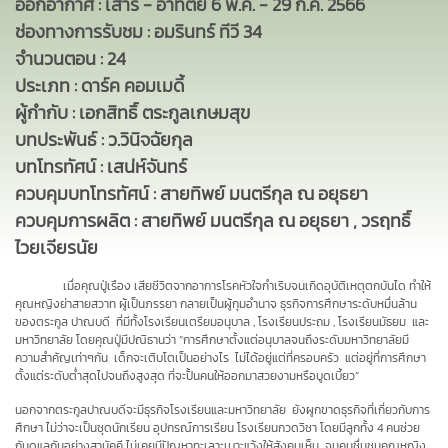
ออกอากาศ : เสาร์ - อาทิตย์ 6 พ.ค. - 29 ก.ค. 2566
ช่องทางการรับชม : อมรินทร์ ทีวี 34
จำนวนตอน : 24
ประเภท : ดาร์ค คอมเมดี้
ผู้กำกับ : เอกสิทธิ์ ตระกูลเกษมสุข
บทประพันธ์ : ว.วินิจฉัยกุล
บทโทรทัศน์ : เสน่ห์จันทร์
ควบคุมบทโทรทัศน์ : สายทิพย์ มนตรีกุล ณ อยุธยา
ควบคุมการผลิต : สายทิพย์ มนตรีกุล ณ อยุธยา , วรฤทธิ์
ไวยเจียรนัย
เมื่อคุณปู่เรือง
เสียชีวิตจากอาการโรคหัวใจกำเริบจนเกิดอุบัติเหตุตกบันได ทำให้
คุณหญิงย่าสายสวาท ผู้เป็นภรรยา กลายเป็นผู้กุมอำนาจ ธุรกิจการศึกษาระดับหมื่นล้าน
ของตระกูล ปาณบดี ที่มีทั้งโรงเรียนเตรียมอนุบาล , โรงเรียนประถม , โรงเรียนมัธยม และ
มหาวิทยาลัย โดยคุณปู่มีปณิธานว่า “การศึกษาตั้งแต่อนุบาลจนถึงระดับมหาวิทยาลัยมี
ความสำคัญเท่าๆกัน เด็กจะเติบโตเป็นอย่างไร ไม่ได้อยู่แต่ที่ครอบครัว แต่อยู่ที่การศึกษา
ตั้งแต่ระดับต่ำสุดไปจนถึงสูงสุด ที่จะปั้นคนให้ออกมาสวยงามหรือบูดเบี้ยว”
นอกจากตระกูลปาณบดีจะมีธุรกิจโรงเรียนและมหาวิทยาลัย ยังผูกขาดธุรกิจที่เกี่ยวกับการ
ศึกษา ไม่ว่าจะเป็นชุดนักเรียน อุปกรณ์การเรียน โรงเรียนกวดวิชา โดยมีลูกทั้ง 4 คนช่วย
กันดูแลกันอย่างสามัคคี ไม่เคยมีปัญหาทะเลาะเบาะแว้งให้สังคมเห็น จนคนชื่นชมคุณหญิง