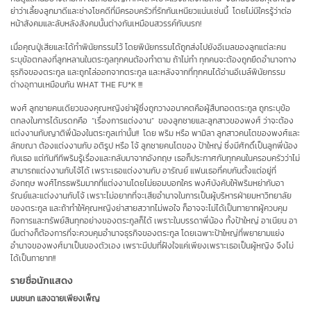
ย่าว่าเลี้ยงลูกมาดีและช่างโชคดีที่มีครอบครัวที่รักกันเหนียวแน่นเช่นนี้ โดยไม่มีใครรู้ว่าต่อ
หน้าสังคมและลับหลังสังคมนั้นต่างกันเหมือนสวรรค์กับนรก!
เมื่อคุณปู่เสียและได้ทำพินัยกรรมไว้ โดยพินัยกรรมได้ถูกส่งไปยังอีเมลของลูกแต่ละคน
ระบุข้อตกลงที่ลูกหลานในตระกูลทุกคนต้องทำตาม ถ้าไม่ทำ ทุกคนจะต้องถูกยึดอำนาจทาง
ธุรกิจของตระกูล และถูกไล่ออกจากตระกูล และหลังจากที่ทุกคนได้อ่านอีเมล์พินัยกรรม
ต่างอุทานเหมือนกัน WHAT THE FU*K !!!
พงศ์
ลูกชายคนเดียวของคุณหญิงย่าผู้ซึ่งถูกวางอนาคตคือผู้สืบทอดตระกูล ถูกระบุข้อ
ตกลงในการได้มรดกคือ “เรื่องการแต่งงาน” ของลูกชายและลูกสาวของพงศ์ ว่าจะต้อง
แต่งงานกับญาติพี่น้องในตระกูลเท่านั้น!! โดย พริม หรือ พามิลา ลูกสาวคนโตของพงศ์และ
ลักขณา ต้องแต่งงานกับ อติรูป หรือ โจ้ ลูกชายคนโตของ ป้าใหญ่ ซึ่งมีศักดิ์เป็นลูกพี่น้อง
กับเธอ แต่ทันทีทีพริมรู้เรื่องและกลับมาจากอังกฤษ เธอก็ประกาศกับทุกคนในครอบครัวว่าไม่
สามารถแต่งงานกับโจ้ได้ เพราะเธอแต่งงานกับ อารัณย์ แฟนเธอที่คบกันตั้งแต่อยู่ที่
อังกฤษ พงศ์โกรธพริมมากที่แต่งงานโดยไม่ยอมบอกใคร พงศ์บังคับให้พริมหย่ากับอา
รัณย์และแต่งงานกับโจ้ เพราะไม่อยากที่จะเสียอำนาจในการเป็นผู้บริหารฝ่ายมหาวิทยาลัย
ของตระกูล และถ้าทำให้คุณหญิงย่าสายสวาทไม่พอใจ ก็อาจจะไม่ได้เป็นทายาทผู้ควบคุม
กิจการและทรัพย์สินทุกอย่างของตระกูลก็ได้ เพราะในบรรดาพี่น้อง ทั้งป้าใหญ่ อาเนียน อา
นิ่มต่างก็ต้องการที่จะควบคุมอำนาจธุรกิจของตระกูล โดยเฉพาะป้าใหญ่ที่พยายามแย่ง
อำนาจของพงศ์มาเป็นของตัวเอง เพราะมีปมที่ฝังใจแค่เพียงเพราะเธอเป็นผู้หญิง จึงไม่
ได้เป็นทายาท
!!
รายชื่อนักแสดง
มนชนก แสงฉายเพียงเพ็ญ