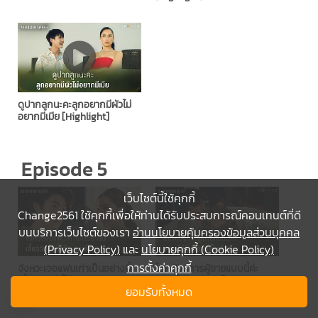
ดูปากลูกนะคะลูกอยากมีผัวไม่
อยากมีเมีย [Highlight]
Episode 5
เว็บไซต์นี้ใช้คุกกี้
Change2561 ใช้คุกกี้เพื่อให้ท่านได้รับประสบการณ์คอนเทนต์ที่ดี
บนบริการเว็บไซต์ของเรา
อ่านนโยบายคุ้มครองข้อมูลส่วนบุคคล
(Privacy Policy)
และ
นโยบายคุกกี้ (Cookie Policy)
การตั้งค่าคุกกี้
จังหวะเจอแฟนเก่าเป็นอย่างนี้
โลกต้องการผู้ชายแบบนี้ค่ะ
เสี้ยววินาทีที่ได้ชมมุมตึก
#จบ ไม่รับความเห็นต่าง
ยอมรับทั้งหมด
[Highlight]
[Highlight]