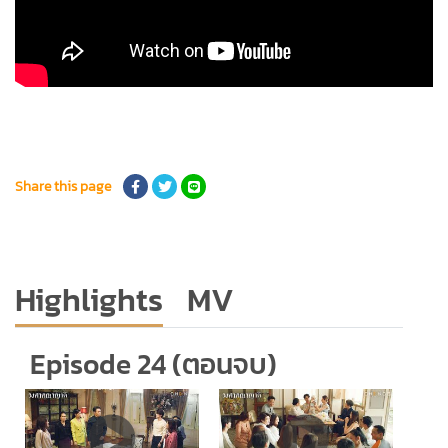
อริศรา วงษ์ชาลี
วรรธนะ กัมทรทิพย์
ณิชาภัทร ฉัตรชัยพลรัตน์
พรปวีณ์ อุปถัมภ์
ศรัณย์ภัทร์ พีเดอร์เซน
Share this page
ณัฐนี สิทธิสมาน
Highlights
MV
Episode 24 (ตอนจบ)