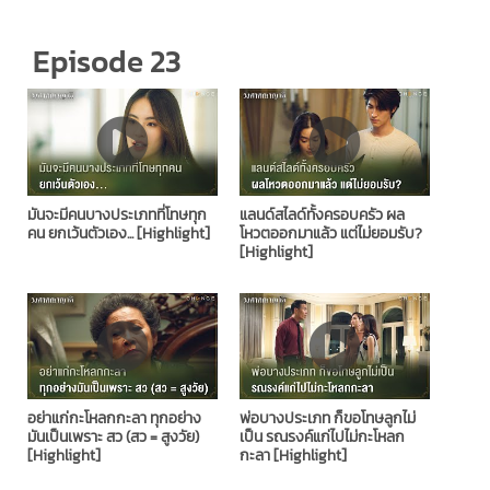
Episode 23
มันจะมีคนบางประเภทที่โทษทุก
แลนด์สไลด์ทั้งครอบครัว ผล
คน ยกเว้นตัวเอง... [Highlight]
โหวตออกมาแล้ว แต่ไม่ยอมรับ?
[Highlight]
อย่าแก่กะโหลกกะลา ทุกอย่าง
พ่อบางประเภท ก็ขอโทษลูกไม่
มันเป็นเพราะ สว (สว = สูงวัย)
เป็น รณรงค์แก่ไปไม่กะโหลก
[Highlight]
กะลา [Highlight]