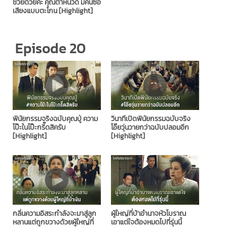
ช่วยด้วยค่ะ คุณตำหนวด มีคนซื้อ
เสียงแบบตะโกน [Highlight]
Episode 20
พินัยกรรมจริงฉบับคุณปู่ ความ
วินาทีเปิดพินัยกรรมฉบับจริง
โป๊ะในโป๊ะกรี๊ดสิครับ
โอ๊ยวุ่นวายกว่าฉบับปลอมอีก
[Highlight]
[Highlight]
กลิ่นความอิสระกำลังจะมาสู่ลูก
ผู้ใหญ่ที่บ้าอำนาจหัวโบราณ
หลานแต่ถูกขวางด้วยผู้ใหญ่ที่
เอาแต่ใจต้องหมดไปที่รุ่นนี้