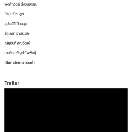
พงศ์ทิวัตถ์ ตั้งวันเจริญ
นีรนุช ปัทมสูต
สุประวัติ ปัทมสูต
รัดเกล้า อามระดิษ
ณัฐนันท์ คุณวัฒน์
เหมวิช ขวัญอำไพพันธุ์
ณิชภาลักษณ์ ทองคำ
ดอม เหตระกูล
Trailer
ชนกวนัน รักชีพ
พันธุ์ธัช กันคำ
ลภัสรดา ช่วยเกื้อ
ศุภกรณ์ กิจสุวรรณ
อัครวุฒิ มังคลสุต
ภัทร์นิธิ ศรันย์วัฒนกุล