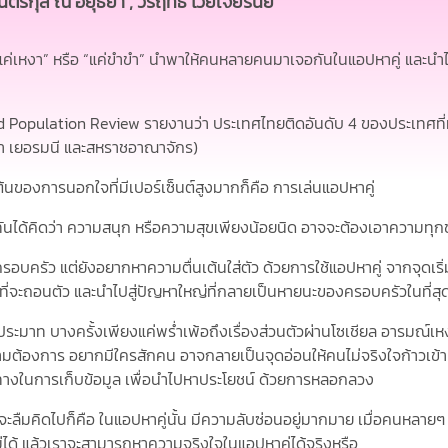
ตรีกุล ณ อยุธยา , วรฤทธิ์ ไวยเจียรนัย
 “แค่เหงา” หรือ “แค่ขำขำ” นำพาให้คนหลายคนมาเจอกันในแอปหาคู่ และนำ
d Population Review
รายงานว่า ประเทศไทยติดอันดับ 4 ของประเทศที
กา เยอรมนี และสหราชอาณาจักร)
รนอกใจที่มีเปอร์เซ็นต์สูงมากก็คือ การเล่นแอปหาคู่
 ความสนุก หรือความสุขเพียงน้อยนิด อาจจะต้องเอาความทุกข์ทั
ต่ยังอยากหาความตื่นเต้นใส่ตัว ด้วยการใช้แอปหาคู่ จากจุดเริ่ม
กที่จะถอนตัว และนำไปสู่ปัญหาใหญ่ที่กลายเป็นหายนะของครอบครัวในที่สุ
รั้งเพียงแค่พร่ำเพ้อถึงเรื่องส่วนตัวผ่านโซเชียล อารมณ์เหงา
มต้องการ อยากมีใครสักคน อาจกลายเป็นจุดอ่อนให้คนไม่จริงใจก้าวเข้าม
งทางในการเก็บข้อมูล เพื่อนำไปหาประโยชน์ ด้วยการหลอกลวง
าจจะลืมคิดไปก็คือ ในแอปหาคู่นั้น มีความลับซ่อนอยู่มากมาย เมื่อคนหลา
ม่ได้ แล้วเราจะสามารถหาความจริงใจในแอปหาคู่ได้จริงหรือ