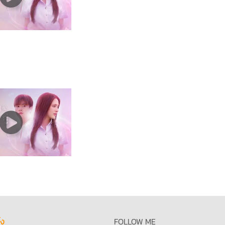
้ง
FOLLOW ME