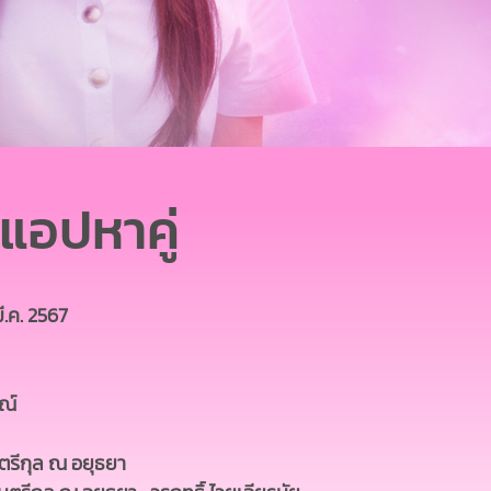
แอปหาคู่
มี.ค. 2567
รณ์
นตรีกุล ณ อยุธยา