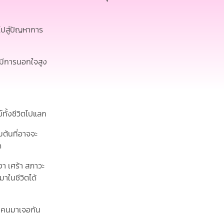
พรปวีณ์ อุปถัมภ์
ไปสู่ปัญหาการ
พิมพ์มาดา จิตต์เที่ยง
่มีการนอกใจสูง
ธนบัตร งามกมลชัย
้งชีวิตไปแลก
ต้นที่อาจจะ
ด
 เศร้า สภาวะ
าในชีวิตได้
ยๆ คนมาเจอกัน