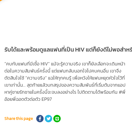
รับได้และพร้อมดูแลแฟนที่เป็น HIV แต่ก็ยังดีไม่พอสำหร
“คบกับแฟนที่มีเชื้อ HIV” แม้จะรู้ความจริง เขาก็ยังเลือกจะเดินหน้า
ต่อในความสัมพันธ์ครั้งนี้ แต่แฟนกลับนอกใจไปคบคนอื่น เขาจึง
ตัดสินใจใช้ “ความจริง” แฉให้ทุกคนรู้ เพื่อหวังให้แฟนหยุดหัวใจไว้ที่
เขาเท่านั้น... สุดท้ายแล้วบทสรุปของความสัมพันธ์ที่เริ่มต้นจากแอป
หาคู่ชายรักชายในครั้งนี้จะจบลงอย่างไร ไปติดตามได้พร้อมกัน #พี่
อ้อยพี่ฉอดตัวต่อตัว EP97
Share this page