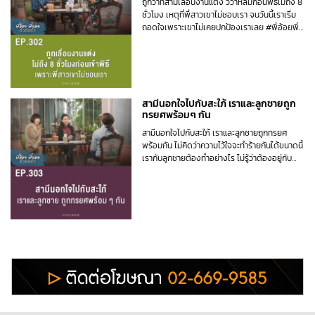
ถูกว่าที่สามีเลื่อนงานแต่ง วิวาห์ล่มก่อนพิธีไม่ถึง 8
ชั่วโมง เหตุที่พี่สาวเขาไม่ชอบเรา จนวันนี้เราเริ่ม
ถอดใจเพราะเขาไม่เคยปกป้องเราเลย #พี่อ้อยพี่
ฉอดตัวต่อตัว EP302
สามีนอกใจไปกับสะใภ้ เราและลูกชายถูก
ทรยศพร้อมๆ กัน
สามีนอกใจไปกับสะใภ้ เราและลูกชายถูกทรยศ
พร้อมกัน ไม่คิดว่าความไว้ใจจะทำร้ายกันได้ขนาดนี้
เรากับลูกชายต้องทำอย่างไร ไม่รู้ว่าต้องอยู่กับ
ความระแวงไปอีกนานแค่ไหน #พี่อ้อยพี่ฉอดตัวต่อ
ตัว EP303