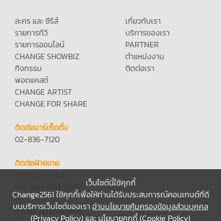
ละคร และ ซีรีส์
เกี่ยวกับเรา
รายการทีวี
บริการของเรา
รายการออนไลน์
PARTNER
CHANGE SHOWBIZ
ตำแหน่งงาน
กิจกรรม
ติดต่อเรา
พอดแคสต์
CHANGE ARTIST
CHANGE FOR SHARE
ติดต่อมาร์เก็ตติ้ง
02-836-7120
ติดต่อฝ่ายขาย
ณัฐวุฒิ บุญสงวน
เว็บไซต์นี้ใช้คุกกี้
โทร. 064-664-5662
Change2561 ใช้คุกกี้เพื่อให้ท่านได้รับประสบการณ์คอนเทนต์ที่ดี
บนบริการเว็บไซต์ของเรา
อ่านนโยบายคุ้มครองข้อมูลส่วนบุคคล
ปิยะพร ภัทรเจียรพันธุ์
(Privacy Policy)
และ
นโยบายคุกกี้ (Cookie Policy)