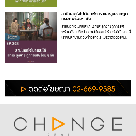
สามีนอกใจไปกับสะใภ้ เราและลูกชายถูก
ทรยศพร้อมๆ กัน
สามีนอกใจไปกับสะใภ้ เราและลูกชายถูกทรยศ
พร้อมกัน ไม่คิดว่าความไว้ใจจะทำร้ายกันได้ขนาดนี้
เรากับลูกชายต้องทำอย่างไร ไม่รู้ว่าต้องอยู่กับ
ความระแวงไปอีกนานแค่ไหน #พี่อ้อยพี่ฉอดตัวต่อ
ตัว EP303