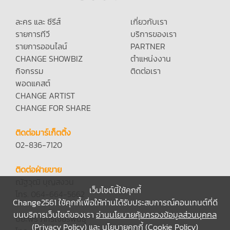
ละคร และ ซีรีส์
เกี่ยวกับเรา
รายการทีวี
บริการของเรา
รายการออนไลน์
PARTNER
CHANGE SHOWBIZ
ตำแหน่งงาน
กิจกรรม
ติดต่อเรา
พอดแคสต์
CHANGE ARTIST
CHANGE FOR SHARE
ติดต่อมาร์เก็ตติ้ง
02-836-7120
ติดต่อฝ่ายขาย
ณัฐวุฒิ บุญสงวน
เว็บไซต์นี้ใช้คุกกี้
โทร. 064-664-5662
Change2561 ใช้คุกกี้เพื่อให้ท่านได้รับประสบการณ์คอนเทนต์ที่ดี
บนบริการเว็บไซต์ของเรา
อ่านนโยบายคุ้มครองข้อมูลส่วนบุคคล
ปิยะพร ภัทรเจียรพันธุ์
(Privacy Policy)
และ
นโยบายคุกกี้ (Cookie Policy)