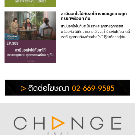
สามีนอกใจไปกับสะใภ้ เราและลูกชายถูก
ทรยศพร้อมๆ กัน
สามีนอกใจไปกับสะใภ้ เราและลูกชายถูกทรยศ
พร้อมกัน ไม่คิดว่าความไว้ใจจะทำร้ายกันได้ขนาดนี้
เรากับลูกชายต้องทำอย่างไร ไม่รู้ว่าต้องอยู่กับ
ความระแวงไปอีกนานแค่ไหน #พี่อ้อยพี่ฉอดตัวต่อ
ตัว EP303