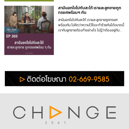
สามีนอกใจไปกับสะใภ้ เราและลูกชายถูก
ทรยศพร้อมๆ กัน
สามีนอกใจไปกับสะใภ้ เราและลูกชายถูกทรยศ
พร้อมกัน ไม่คิดว่าความไว้ใจจะทำร้ายกันได้ขนาดนี้
เรากับลูกชายต้องทำอย่างไร ไม่รู้ว่าต้องอยู่กับ
ความระแวงไปอีกนานแค่ไหน #พี่อ้อยพี่ฉอดตัวต่อ
ตัว EP303