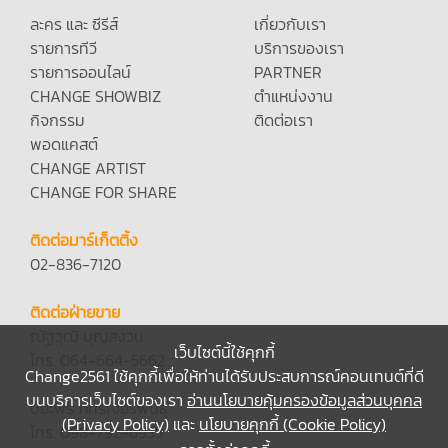
ละคร และ ซีรีส์
เกี่ยวกับเรา
รายการทีวี
บริการของเรา
รายการออนไลน์
PARTNER
CHANGE SHOWBIZ
ตำแหน่งงาน
กิจกรรม
ติดต่อเรา
พอดแคสต์
CHANGE ARTIST
CHANGE FOR SHARE
ติดต่อมาร์เก็ตติ้ง
02-836-7120
ติดต่อฝ่ายขาย
ณัฐวุฒิ บุญสงวน
เว็บไซต์นี้ใช้คุกกี้
โทร. 064-664-5662
Change2561 ใช้คุกกี้เพื่อให้ท่านได้รับประสบการณ์คอนเทนต์ที่ดี
บนบริการเว็บไซต์ของเรา
อ่านนโยบายคุ้มครองข้อมูลส่วนบุคคล
ปิยะพร ภัทรเจียรพันธุ์
(Privacy Policy)
และ
นโยบายคุกกี้ (Cookie Policy)
โทร. 098-792-6935