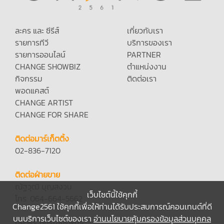
ละคร และ ซีรีส์
เกี่ยวกับเรา
รายการทีวี
บริการของเรา
รายการออนไลน์
PARTNER
CHANGE SHOWBIZ
ตำแหน่งงาน
กิจกรรม
ติดต่อเรา
พอดแคสต์
CHANGE ARTIST
CHANGE FOR SHARE
ติดต่อมาร์เก็ตติ้ง
02-836-7120
ติดต่อฝ่ายขาย
ณัฐวุฒิ บุญสงวน
เว็บไซต์นี้ใช้คุกกี้
โทร. 064-664-5662
Change2561 ใช้คุกกี้เพื่อให้ท่านได้รับประสบการณ์คอนเทนต์ที่ดี
บนบริการเว็บไซต์ของเรา
อ่านนโยบายคุ้มครองข้อมูลส่วนบุคคล
ปิยะพร ภัทรเจียรพันธุ์