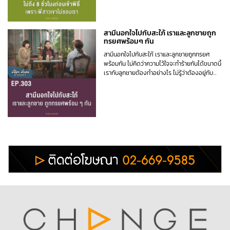
สามีนอกใจไปกับสะใภ้ เราและลูกชายถูก
ทรยศพร้อมๆ กัน
สามีนอกใจไปกับสะใภ้ เราและลูกชายถูกทรยศ
พร้อมกัน ไม่คิดว่าความไว้ใจจะทำร้ายกันได้ขนาดนี้
เรากับลูกชายต้องทำอย่างไร ไม่รู้ว่าต้องอยู่กับ
ความระแวงไปอีกนานแค่ไหน #พี่อ้อยพี่ฉอดตัวต่อ
ตัว EP303