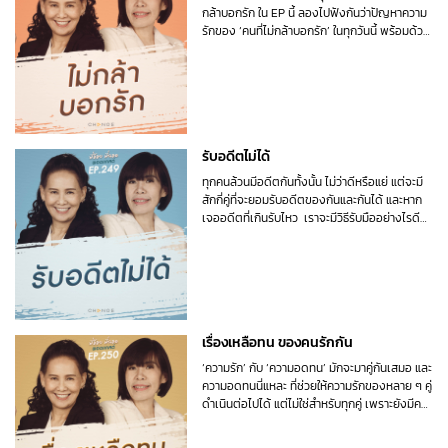
กล้าบอกรัก ใน EP นี้ ลองไปฟังกันว่าปัญหาความ
รักของ ‘คนที่ไม่กล้าบอกรัก’ ในทุกวันนี้ พร้อมด้วย
คำปรึกษาและคำแนะนำดี ๆ จากพี่อ้อยพี่ฉอด
ค่ะ และถ้าคุณมีปัญหาความรักที่หาคำตอบไม่ได้ ส่ง
มาถามเราได้ที่ m.me/paoypchod.change2561
รับอดีตไม่ได้
ทุกคนล้วนมีอดีตกันทั้งนั้น ไม่ว่าดีหรือแย่ แต่จะมี
สักกี่คู่ที่จะยอมรับอดีตของกันและกันได้ และหาก
เจออดีตที่เกินรับไหว เราจะมีวิธีรับมืออย่างไรดี
ถ้าคุณกำลังเจอปัญหาเดียวกันนี้ ลองเข้ามาฟัง
คำแนะนำดี ๆ จากพี่อ้อยพี่ฉอดกันค่ะ และถ้าคุณมี
ปัญหาความรักที่หาคำตอบไม่ได้ ส่งมาถามเราได้ที่
m.me/paoypchod.change2561
เรื่องเหลือทน ของคนรักกัน
‘ความรัก’ กับ ‘ความอดทน’ มักจะมาคู่กันเสมอ และ
ความอดทนนี่แหละ ที่ช่วยให้ความรักของหลาย ๆ คู่
ดำเนินต่อไปได้ แต่ไม่ใช่สำหรับทุกคู่ เพราะยังมีคน
ที่ต้องคงทนอยู่กับความรักแย่ ๆ คนที่ยอมทนแม้ว่า
ความรักนั้นจะทำให้เสียใจอยู่ตลอดเวลา ใน EP นี้