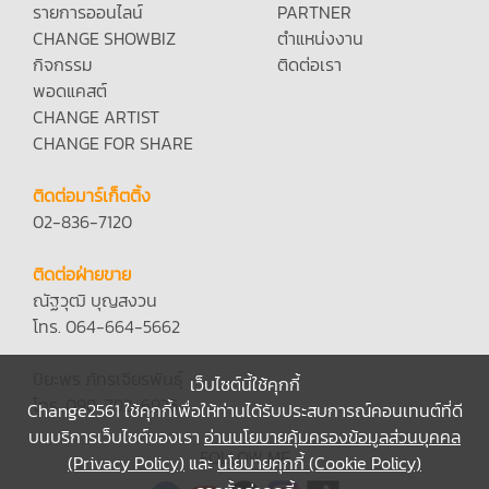
รายการออนไลน์
PARTNER
CHANGE SHOWBIZ
ตำแหน่งงาน
กิจกรรม
ติดต่อเรา
พอดแคสต์
CHANGE ARTIST
CHANGE FOR SHARE
ติดต่อมาร์เก็ตติ้ง
02-836-7120
ติดต่อฝ่ายขาย
ณัฐวุฒิ บุญสงวน
โทร. 064-664-5662
ปิยะพร ภัทรเจียรพันธุ์
เว็บไซต์นี้ใช้คุกกี้
โทร. 098-792-6935
Change2561 ใช้คุกกี้เพื่อให้ท่านได้รับประสบการณ์คอนเทนต์ที่ดี
บนบริการเว็บไซต์ของเรา
อ่านนโยบายคุ้มครองข้อมูลส่วนบุคคล
FOLLOW ME
(Privacy Policy)
และ
นโยบายคุกกี้ (Cookie Policy)