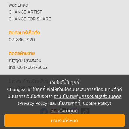
พอดแคสต์
CHANGE ARTIST
CHANGE FOR SHARE
ติดต่อมาร์เก็ตติ้ง
02-836-7120
ติดต่อฝ่ายขาย
ณัฐวุฒิ บุญสงวน
โทร. 064-664-5662
ปิยะพร ภัทรเจียรพันธุ์
เว็บไซต์นี้ใช้คุกกี้
โทร. 098-792-6935
Change2561 ใช้คุกกี้เพื่อให้ท่านได้รับประสบการณ์คอนเทนต์ที่ดี
บนบริการเว็บไซต์ของเรา
อ่านนโยบายคุ้มครองข้อมูลส่วนบุคคล
FOLLOW ME
(Privacy Policy)
และ
นโยบายคุกกี้ (Cookie Policy)
การตั้งค่าคุกกี้
ยอมรับทั้งหมด