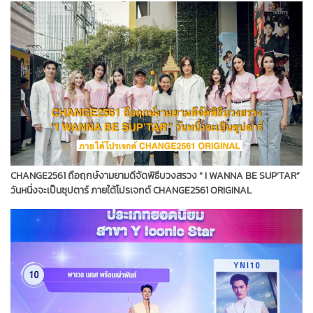
CHANGE2561 ถือฤกษ์งามยามดีจัดพิธีบวงสรวง “ I WANNA BE SUP’TAR”
วันหนึ่งจะเป็นซุปตาร์ ภายใต้โปรเจกต์ CHANGE2561 ORIGINAL