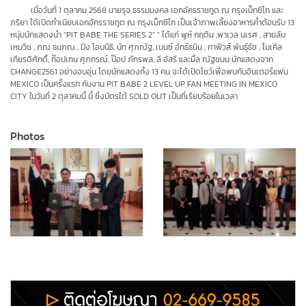
เมื่อวันที่ 1 ตุลาคม 2568 นายรุจ ธรรมมงคล เอกอัครราชทูต ณ กรุงเม็กซิโก และ
ภริยา ได้เปิดทำเนียบเอกอัครราชทูต ณ กรุงเม็กซิโก เป็นเจ้าภาพเลี้ยงอาหารค่ำต้อนรับ 13
หนุ่มนักแสดงนำ “PIT BABE THE SERIES 2” ” ได้แก่ พูห์ กฤติน ,พาเวล นเรศ , สายลับ
เหมวิช , ภณ ธนภณ , ปิง โอบนิธิ, นัท ศุภณัฐ, เบนซ์ อัทธ์ธนิน , กาฟิวส์ พันธุ์ธัช , ไมเคิล
เกียรติศักดิ์, ท๊อปเทน ศุภกรณ์, ป๊อป ภัทรพล, ลี อัสรี และมิ้ล ณัฐชนน นักแสดงจาก
CHANGE2561 อย่างอบอุ่น โดยนักแสดงทั้ง 13 คน จะได้เปิดโชว์เพื่อพบกับอินเตอร์แฟน
MEXICO เป็นครั้งแรก กับงาน PIT BABE 2 LEVEL UP FAN MEETING IN MEXICO
CITY ในวันที่ 2 ตุลาคมนี้ นี้ ซึ่งบัตรได้ SOLD OUT เป็นที่เรียบร้อยในเวลา
Photos