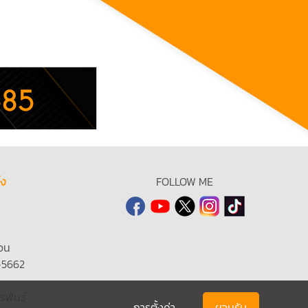
้ง
FOLLOW ME
วน
-5662
รพันธุ์
การตั้งค่า
ยอมรับ