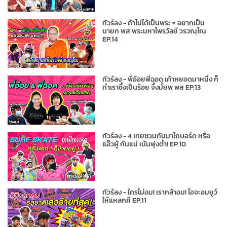
ทัวร์ลง - ถ้าไม่ได้เป็นพระ = อยากเป็น
นายก พส พระมหาไพรวัลย์ วรวณฺโณ
EP.14
ทัวร์ลง - พี่อ้อยพี่ฉอด เค้าหยอดมาหนึ่ง ก็
ทำเราซึ้งเป็นร้อย จึ้งมั้ยพ พส EP.13
ทัวร์ลง - 4 เทยชวนกันมาไถบอร์ด หรือ
แอ๊วผู้ กันแน่ เน้นพุ่งต่ำ! EP.10
ทัวร์ลง - ใครไม่อม! เรากล้าอม! ไอจะอมยูว์
ให้แหลกคึ EP.11