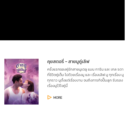
คุยสตอรี่ - สายมูคู่เลิฟ
ครั้งแรกของคู่รักสายมูเตลู แมน การิน 
และ เกล รดา 
ที่ชีวิตคู่เต็ม ไปด้วย
เรื่องมู และ เรื่องเลิฟ มู ทุกเรื่อง มู 
ทุกราว มูตั้งแต่เรื่องงาน จนถึงภารกิจ
ปั๊มลูก รับรอง
เรื่องมูไว้ใจคู่นี้
MORE