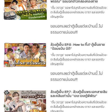
พรรณ” จอมฉกข้าวกล่องกองถ่าย
“ตั้ม วราวุธ” ขอพาไปบุกล้วงความลับที่เปิดแล้วจะ
ตะลึงในตู้เย็นของเหล่าเซเลบ ดารา และแขกรับ
เชิญสุดปัง
ขอบอกเลยว่าตู้เย็นแต่ละบ้านนี้..ไม่
ธรรมดาแน่นอน!!!
ล้วงตู้เย็น EP.8 : How to ทิ้ง? ตู้เย็นยาย
“ป๋อมแป๋ม นิติ”
“ตั้ม วราวุธ” ขอพาไปบุกล้วงความลับที่เปิดแล้วจะ
ตะลึงในตู้เย็นของเหล่าเซเลบ ดารา และแขกรับ
เชิญสุดปัง
ขอบอกเลยว่าตู้เย็นแต่ละบ้านนี้..ไม่
ธรรมดาแน่นอน!!!
ล้วงตู้เย็น EP.7 : ล้วงตู้เย็นพระเอกสายลีน
และคลีนเท่านั้น “เจษ เจษฎ์พิพัฒ”
“ตั้ม วราวุธ” ขอพาไปบุกล้วงความลับที่เปิดแล้วจะ
ตะลึงในตู้เย็นของเหล่าเซเลบ ดารา และแขกรับ
เชิญสุดปัง