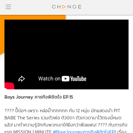
Boys Journey ภารกิจพิชิตใจ EP.15
???? ปี๊ป่อๆ เพราะ หล่อม๊ากกกกก กับ 12 หนุ่ม นักแสดงนำ PIT
BABE The Series รวมตัวพ่อ ตัวบิดา ตัวเทวดามาไว้ตรงนี้หมด
แล้ว! มาทำความรู้จักกับพวกเขาให้ยิ่งกว่าฟีลแฟน! ???? กับภารกิจ
แรก MISSION 1 MINUTE
#BoysJourneyภารกิจพิชิตใจEP1
เรื่อง