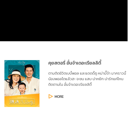
คุยสตอรี่ อั๋นจ๋าเดอะเรียลลิตี้
ตามติดชีวิตเบบี้พอล และแดดดี้ภู หม่ามี๊จ๋า มาคราวนี้ 
น้องพอลโตแล้วฮะ จะชน แสบ น่าหยิก น่ารักแค่ไหน 
ติดตามใน อั๋นจ๋าเดอะเรียลลิตี้
MORE