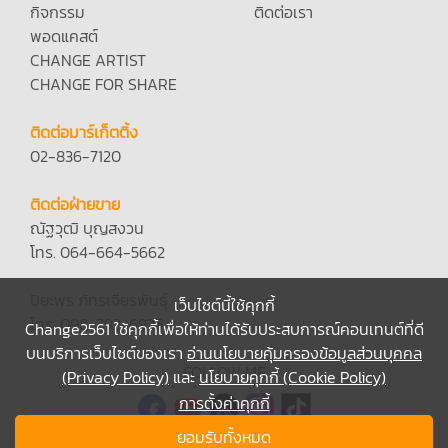
กิจกรรม
ติดต่อเรา
พอดแคสต์
CHANGE ARTIST
CHANGE FOR SHARE
ติดต่อมาร์เก็ตติ้ง
02-836-7120
ติดต่อฝ่ายขาย
ณัฐวุฒิ บุญสงวน
โทร. 064-664-5662
ปิยะพร ภัทรเจียรพันธุ์
เว็บไซต์นี้ใช้คุกกี้
โทร. 098-792-6935
Change2561 ใช้คุกกี้เพื่อให้ท่านได้รับประสบการณ์คอนเทนต์ที่ดี
บนบริการเว็บไซต์ของเรา
อ่านนโยบายคุ้มครองข้อมูลส่วนบุคคล
FOLLOW ME
(Privacy Policy)
และ
นโยบายคุกกี้ (Cookie Policy)
การตั้งค่าคุกกี้
ยอมรับทั้งหมด