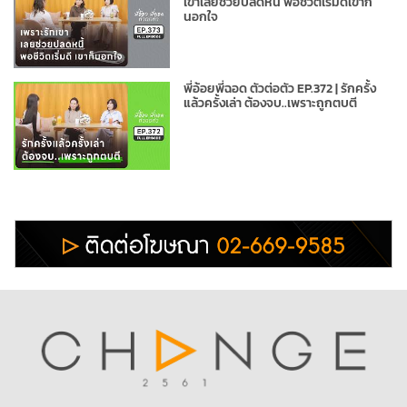
เขาเลยช่วยปลดหนี้ พอชีวิตเริ่มดีเขาก็
นอกใจ
พี่อ้อยพี่ฉอด ตัวต่อตัว EP.372 | รักครั้ง
แล้วครั้งเล่า ต้องจบ..เพราะถูกตบตี