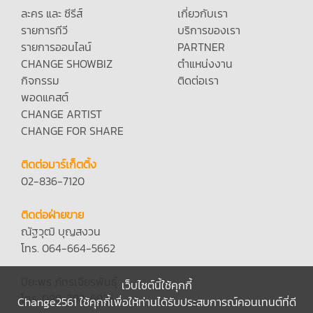
ละคร และ ซีรีส์
เกี่ยวกับเรา
รายการทีวี
บริการของเรา
รายการออนไลน์
PARTNER
CHANGE SHOWBIZ
ตำแหน่งงาน
กิจกรรม
ติดต่อเรา
พอดแคสต์
CHANGE ARTIST
CHANGE FOR SHARE
ติดต่อมาร์เก็ตติ้ง
02-836-7120
ติดต่อฝ่ายขาย
ณัฐวุฒิ บุญสงวน
โทร. 064-664-5662
ปิยะพร ภัทรเจียรพันธุ์
เว็บไซต์นี้ใช้คุกกี้
โทร. 098-792-6935
Change2561 ใช้คุกกี้เพื่อให้ท่านได้รับประสบการณ์คอนเทนต์ที่ดี