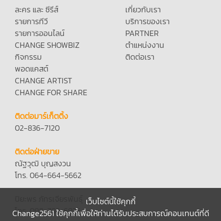
ละคร และ ซีรีส์
เกี่ยวกับเรา
รายการทีวี
บริการของเรา
รายการออนไลน์
PARTNER
CHANGE SHOWBIZ
ตำแหน่งงาน
กิจกรรม
ติดต่อเรา
พอดแคสต์
CHANGE ARTIST
CHANGE FOR SHARE
ติดต่อมาร์เก็ตติ้ง
02-836-7120
ติดต่อฝ่ายขาย
ณัฐวุฒิ บุญสงวน
โทร. 064-664-5662
ปิยะพร ภัทรเจียรพันธุ์
เว็บไซต์นี้ใช้คุกกี้
โทร. 098-792-6935
Change2561 ใช้คุกกี้เพื่อให้ท่านได้รับประสบการณ์คอนเทนต์ที่ดี