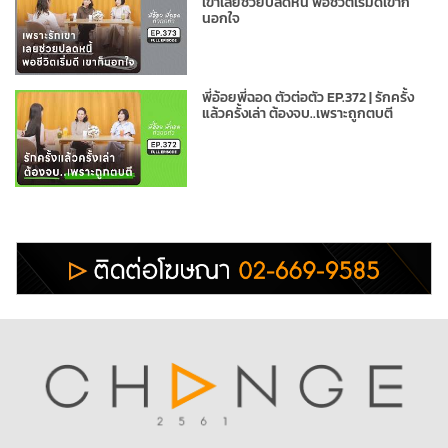
เขาเลยช่วยปลดหนี้ พอชีวิตเริ่มดีเขาก็
นอกใจ
พี่อ้อยพี่ฉอด ตัวต่อตัว EP.372 | รักครั้ง
แล้วครั้งเล่า ต้องจบ..เพราะถูกตบตี