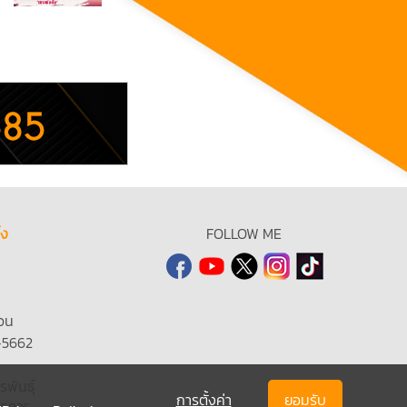
้ง
FOLLOW ME
วน
-5662
รพันธุ์
การตั้งค่า
ยอมรับ