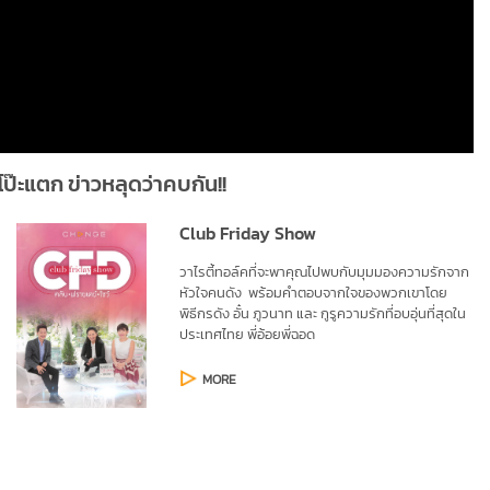
โป๊ะแตก ข่าวหลุดว่าคบกัน!!
Club Friday Show
วาไรตี้ทอ
ล์ค
ที่จะพาคุณไปพบกับมุมมองความรักจาก
หัวใจ
คนดัง พร้อมคำตอบจากใจของพวกเขาโดย
พิธีกร
ดัง
อั๋น ภูวนาท และ
กูรูความรักที่อบอุ่นที่สุดใน
ประเทศไทย
พี่อ้อยพี่ฉอด
MORE