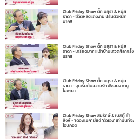
Club Friday Show ตั๊ก มยุรา & หนุ่ย
ธาดา - ชีวิตหลังแต่งงาน ปรับตัวหนัก
มาก!!
Club Friday Show ตั๊ก มยุรา & หนุ่ย
ธาดา - เครียดมาก!! เข้าบ้านเศวตศิลาครั้ง
แรก!!
Club Friday Show ตั๊ก มยุรา & หนุ่ย
ธาดา - จุดเริ่มต้นความรัก #ชอบจากดู
โฆษณา
Club Friday Show สมรักษ์ & เบสท์ คำ
สิงห์ - ‘เดอะแบก' มีแต่ 'ตัวเอง’ เท่านั้นที่จะ
โอบกอด